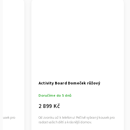
ý
Activity Board Domeček růžový
Doručíme do 5 dnů
2 899 Kč
 kousek pro
Od zvonku až k telefonu! Pečlivě vybraný kousek pro
radost vašich dětí a krásnější domov.