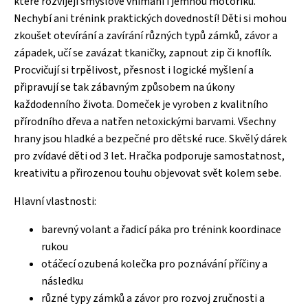
které rozvíjejí smyslové vnímání i jemnou motoriku.
Nechybí ani trénink praktických dovedností! Děti si mohou
zkoušet otevírání a zavírání různých typů zámků, závor a
západek, učí se zavázat tkaničky, zapnout zip či knoflík.
Procvičují si trpělivost, přesnost i logické myšlení a
připravují se tak zábavným způsobem na úkony
každodenního života. Domeček je vyroben z kvalitního
přírodního dřeva a natřen netoxickými barvami. Všechny
hrany jsou hladké a bezpečné pro dětské ruce. Skvělý dárek
pro zvídavé děti od 3 let. Hračka podporuje samostatnost,
kreativitu a přirozenou touhu objevovat svět kolem sebe.
Hlavní vlastnosti:
barevný volant a řadicí páka pro trénink koordinace
rukou
otáčecí ozubená kolečka pro poznávání příčiny a
následku
různé typy zámků a závor pro rozvoj zručnosti a