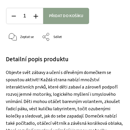
PŘIDAT DO KOŠÍKU
Zeptat se
Sdílet
Detailní popis produktu
Objevte svět zábavy a učení s dřevěným domečkem se
spoustou aktivit! Každá strana nabízí množství
interaktivních prvků, které děti zabaví a zároveň podpoří
rozvoj jemné motoriky, logického myšlení i smyslového
vnímání. Děti mohou otáčet barevným volantem, zkoušet
řadicí páku, vést kuličku labyrintem, točit ozubenými
kolečky a sledovat, jak do sebe zapadají. Domeček nabízí
také počítadlo, otáčecí větrník a závěsná korálková oblaka,