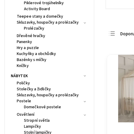
Piklerové trojúhelníky
Activity Board
Teepee stany a domečky
Skluzavky, houpačky a prolézačky
Prolézačky
Dopor
Dřevěné hračky
Panenky
Nejlevn
Hry a puzzle
Nejdra
Kuchyňky a obchůdky
Bazénky s míčky
Nejpro
Knížky
Abece
NÁBYTEK
Poličky
Stolečky a židličky
Skluzavky, houpačky a prolézačky
Postele
Domečkové postele
Osvětlení
Stropní světla
Lampičky
Stolní lampičky