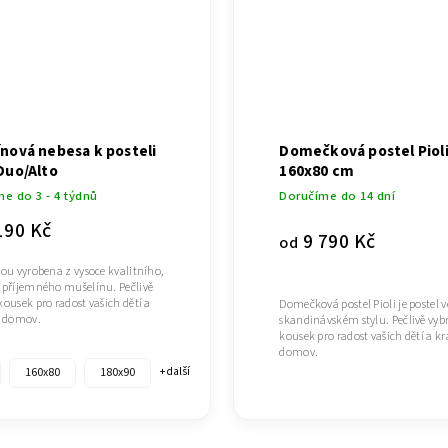
nová nebesa k posteli
Domečková postel Piol
Duo/Alto
160x80 cm
e do 3 - 4 týdnů
Doručíme do 14 dní
190 Kč
9 790 Kč
od
sou vyrobena z vysoce kvalitního,
 příjemného mušelínu. Pečlivě
kousek pro radost vašich dětí a
Domečková postel Pioli je postel v
í domov.
skandinávském stylu. Pečlivě vyb
kousek pro radost vašich dětí a kr
domov.
160x80
180x90
+ další