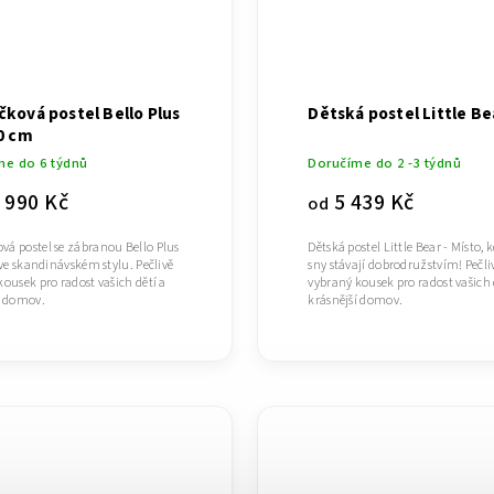
ková postel Bello Plus
Dětská postel Little Be
0 cm
me do 6 týdnů
Doručíme do 2 -3 týdnů
 990 Kč
5 439 Kč
od
á postel se zábranou Bello Plus
Dětská postel Little Bear - Místo, k
 ve skandinávském stylu. Pečlivě
sny stávají dobrodružstvím! Pečli
kousek pro radost vašich dětí a
vybraný kousek pro radost vašich 
í domov.
krásnější domov.