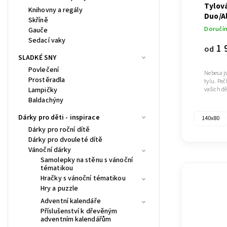
Tylová
Knihovny a regály
Duo/A
Skříně
Doručím
Gauče
Sedací vaky
1 
od
SLADKÉ SNY
Povlečení
Nebesa j
Prostěradla
tylu. Peč
Lampičky
vašich dě
Baldachýny
Dárky pro děti - inspirace
140x80
Dárky pro roční dítě
Dárky pro dvouleté dítě
Vánoční dárky
Samolepky na stěnu s vánoční
tématikou
Hračky s vánoční tématikou
Hry a puzzle
Adventní kalendáře
Příslušenství k dřevěným
adventním kalendářům