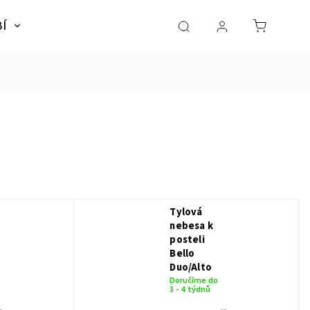
BÍ
NÁBYTEK
SLADKÉ SNY
Dárky pro dě
Tylová
nebesa k
posteli
Bello
Duo/Alto
Doručíme do
3 - 4 týdnů