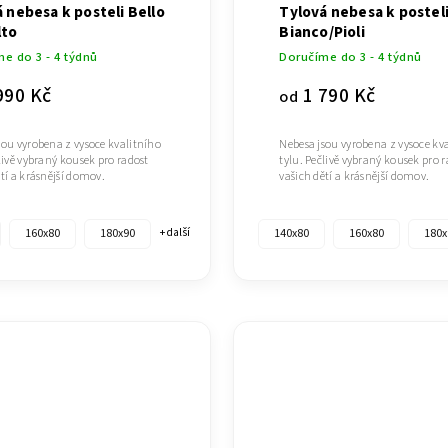
 nebesa k posteli Bello
Tylová nebesa k postel
lto
Bianco/Pioli
e do 3 - 4 týdnů
Doručíme do 3 - 4 týdnů
990 Kč
1 790 Kč
od
sou vyrobena z vysoce kvalitního
Nebesa jsou vyrobena z vysoce kv
livě vybraný kousek pro radost
tylu. Pečlivě vybraný kousek pro 
tí a krásnější domov.
vašich dětí a krásnější domov.
160x80
180x90
140x80
160x80
180x
+ další