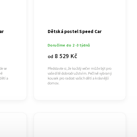
ar
Dětská postel Speed Car
Doručíme do 2 -3 týdnů
8 529 Kč
od
de se
Představte si, že každý večer může být pro
vě
vaše dítě dobrodružstvím. Pečlivě vybraný
dětí a
kousek pro radost vašich dětí a krásnější
domov.