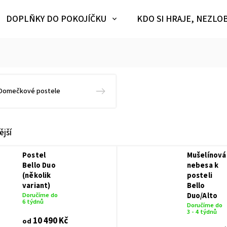
DOPLŇKY DO POKOJÍČKU
KDO SI HRAJE, NEZLO
Domečkové postele
jší
Postel
Mušelínová
Bello Duo
nebesa k
(několik
posteli
variant)
Bello
Doručíme do
Duo/Alto
6 týdnů
Doručíme do
3 - 4 týdnů
10 490 Kč
od