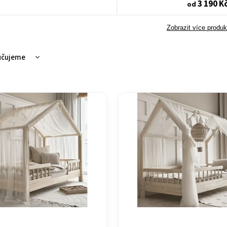
3 190 K
od
Zobrazit více produk
učujeme
ější
žší
dávanější
dně