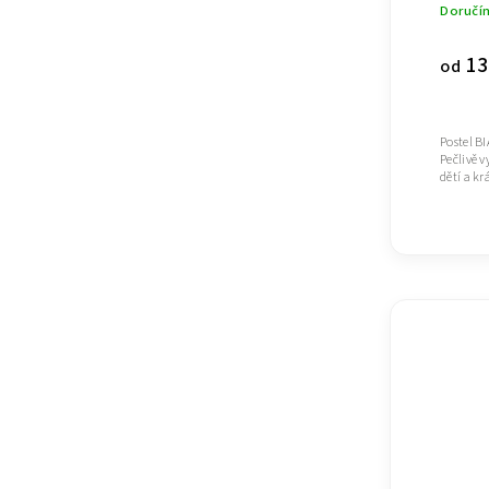
Doručí
13
od
Postel B
Pečlivě 
dětí a k