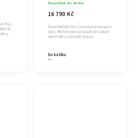
Doručíme do 14 dní
16 790 Kč
li Plus
Postel BIANCO PLUS je ve skandinávském
Pečlivě
stylu. Pečlivě vybraný kousek pro radost
dětí a
vašich dětí a krásnější domov.
Do košíku