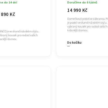
me do 14 dní
Doručíme do 6 týdnů
14 990 Kč
 890 Kč
Domečková postel se zábranou Pio
je postel ve skandinávském stylu. 
vybraný kousek pro radost vašich 
krásnější domov.
IANCO je ve skandinávském stylu.
vybraný kousek pro radost vašich
rásnější domov.
Do košíku