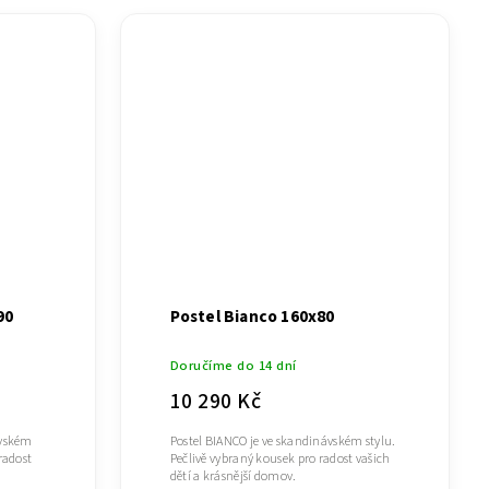
90
Postel Bianco 160x80
Doručíme do 14 dní
10 290 Kč
ávském
Postel BIANCO je ve skandinávském stylu.
radost
Pečlivě vybraný kousek pro radost vašich
dětí a krásnější domov.