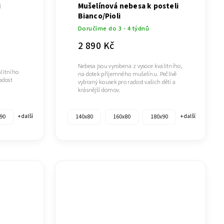
i
Mušelínová nebesa k posteli
Bianco/Pioli
Doručíme do 3 - 4 týdnů
2 890 Kč
Nebesa jsou vyrobena z vysoce kvalitního,
alitního
na dotek příjemného mušelínu. Pečlivě
radost
vybraný kousek pro radost vašich dětí a
krásnější domov.
90
140x80
160x80
180x90
+ další
+ další