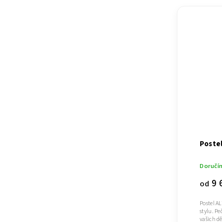
Postel
Doručí
9 
od
Postel A
stylu. Pe
vašich dě