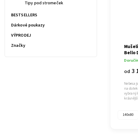
Tipy pod stromeček
BESTSELLERS
Dárkové poukazy
VÝPRODEJ
Značky
Mušelí
Bello 
Doručím
3 
od
Nebesa j
na dotek
vybraný 
krásnějš
140x80