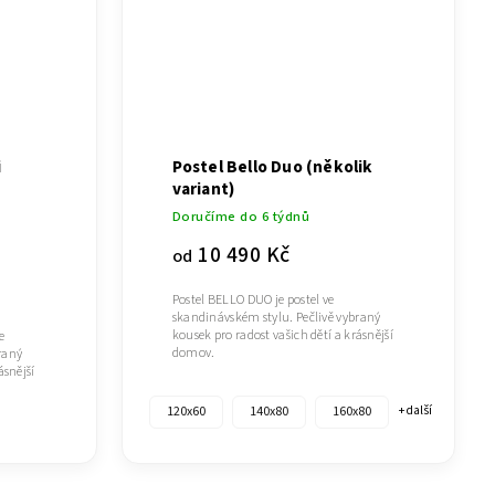
i
Postel Bello Duo (několik
variant)
Doručíme do 6 týdnů
10 490 Kč
od
Postel BELLO DUO je postel ve
skandinávském stylu. Pečlivě vybraný
kousek pro radost vašich dětí a krásnější
e
domov.
raný
ásnější
120x60
140x80
160x80
+ další