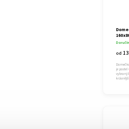
Domeč
160x8
Doručí
13
od
Domečkov
je postel
vybraný 
krásnějš