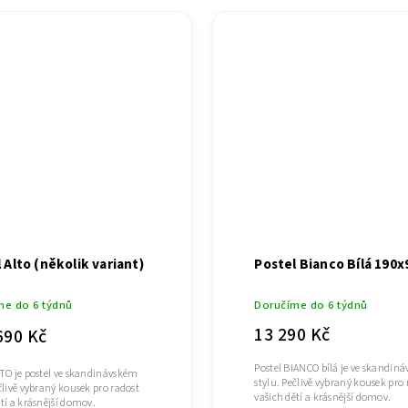
 Alto (několik variant)
Postel Bianco Bílá 190x
me do 6 týdnů
Doručíme do 6 týdnů
13 290 Kč
690 Kč
Postel BIANCO bílá je ve skandin
LTO je postel ve skandinávském
stylu. Pečlivě vybraný kousek pro 
člivě vybraný kousek pro radost
vašich dětí a krásnější domov.
tí a krásnější domov.