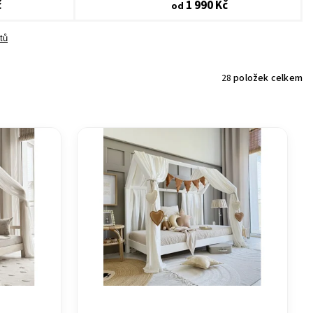
č
1 990 Kč
od
tů
28
položek celkem