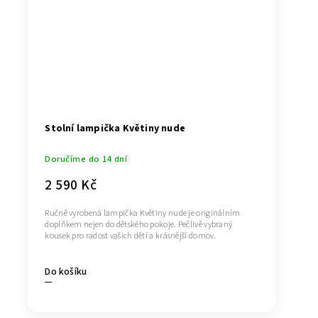
Stolní lampička Květiny nude
Doručíme do 14 dní
2 590 Kč
Ručně vyrobená lampička Květiny nude je originálním
doplňkem nejen do dětského pokoje. Pečlivě vybraný
kousek pro radost vašich dětí a krásnější domov.
Do košíku