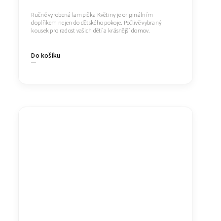
Ručně vyrobená lampička Květiny je originálním
doplňkem nejen do dětského pokoje. Pečlivě vybraný
kousek pro radost vašich dětí a krásnější domov.
Do košíku