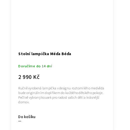
Stolní lampička Méďa Béďa
Doručíme do 14 dní
2 990 Kč
Ručně vyrobená lampička v designu roztomilého medvěda
bude originálním doplňkem do každého dětského pokoje.
Pečlivě vybraný kousek pro radost vašich dětí a krásnější
domov.
Do košíku