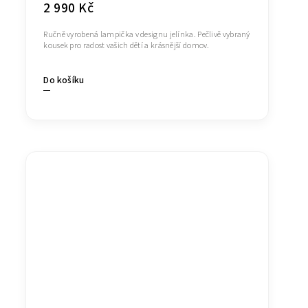
2 990 Kč
Ručně vyrobená lampička v designu jelínka. Pečlivě vybraný
kousek pro radost vašich dětí a krásnější domov.
Do košíku