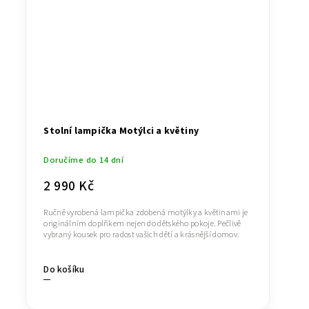
Stolní lampička Motýlci a květiny
Doručíme do 14 dní
2 990 Kč
Ručně vyrobená lampička zdobená motýlky a květinami je
originálním doplňkem nejen do dětského pokoje. Pečlivě
vybraný kousek pro radost vašich dětí a krásnější domov.
Do košíku