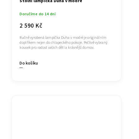
Stolní lampička Duha v modré
Doručíme do 14 dní
2 590 Kč
Ručně vyrobená lampička Duha v modré je originálním
doplňkem nejen do chlapeckého pokoje. Pečlivě vybraný
kousek pro radost vašich dětí a krásnější domov.
Do košíku