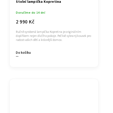
Stolní lampička Kopretina
Doručíme do 14 dní
2 990 Kč
Ručně vyrobená lampička Kopretina je originálním
doplňkem nejen dívčího pokoje. Pečlivě vybraný kousek pro
radost vašich dětí a krásnější domov.
Do košíku