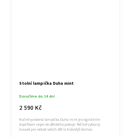
Stolní lampička Duha mint
Doručíme do 14 dní
2 590 Kč
Ručně vyrobená lampička Duha mint je originálním
doplňkem nejen do dětského pokoje. Pečlivě vybraný
kousek pro radost vašich dětí a krásnější domov.