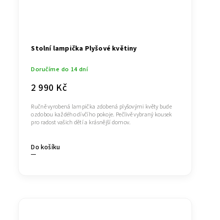
Stolní lampička Plyšové květiny
Doručíme do 14 dní
2 990 Kč
Ručně vyrobená lampička zdobená plyšovými květy bude
ozdobou každého dívčího pokoje. Pečlivě vybraný kousek
pro radost vašich dětí a krásnější domov.
Do košíku