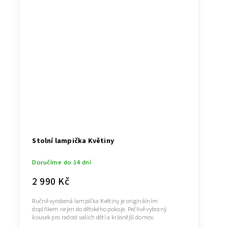
Stolní lampička Květiny
Doručíme do 14 dní
2 990 Kč
Ručně vyrobená lampička Květiny je originálním
doplňkem nejen do dětského pokoje. Pečlivě vybraný
kousek pro radost vašich dětí a krásnější domov.