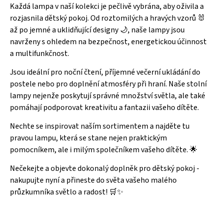
Každá lampa v naší kolekci je pečlivě vybrána, aby oživila a
rozjasnila dětský pokoj. Od roztomilých a hravých vzorů 🐰
až po jemné a uklidňující designy 🌙, naše lampy jsou
navrženy s ohledem na bezpečnost, energetickou účinnost
a multifunkčnost.
Jsou ideální pro noční čtení, příjemné večerní ukládání do
postele nebo pro doplnění atmosféry při hraní. Naše stolní
lampy nejenže poskytují správné množství světla, ale také
pomáhají podporovat kreativitu a fantazii vašeho dítěte.
Nechte se inspirovat naším sortimentem a najděte tu
pravou lampu, která se stane nejen praktickým
pomocníkem, ale i milým společníkem vašeho dítěte. 🌟
Nečekejte a objevte dokonalý doplněk pro dětský pokoj -
nakupujte nyní a přineste do světa vašeho malého
průzkumníka světlo a radost! 🛒✨