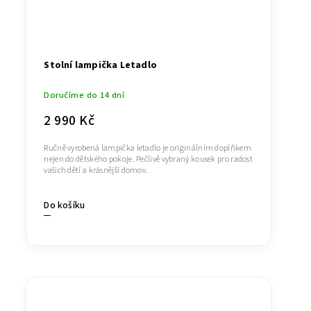
Stolní lampička Letadlo
Doručíme do 14 dní
2 990 Kč
Ručně vyrobená lampička letadlo je originálním doplňkem
nejen do dětského pokoje. Pečlivě vybraný kousek pro radost
vašich dětí a krásnější domov.
Do košíku