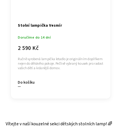
Stolní lampička Vesmír
Doručíme do 14 dní
2 590 Kč
Ručně vyrobená lampička letadlo je originálním doplňkem
nejen do dětského pokoje. Pečlivě vybraný kousek pro radost
vašich dětí a krásnější domov.
Do košíku
Vítejte v naší kouzelné sekci dětských stolních lamp! 🌈