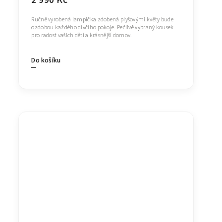
2 990 Kč
Ručně vyrobená lampička zdobená plyšovými květy bude
ozdobou každého dívčího pokoje. Pečlivě vybraný kousek
pro radost vašich dětí a krásnější domov.
Do košíku