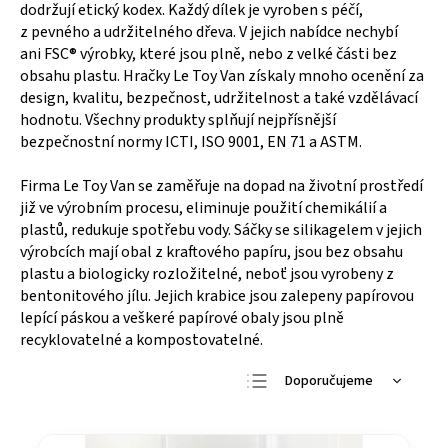
dodržují etický kodex. Každý dílek je vyroben s péčí,
z pevného a udržitelného dřeva. V jejich nabídce nechybí
ani FSC
® výrobky, které jsou plně, nebo z velké části bez
obsahu plastu.
Hračky Le Toy Van získaly mnoho ocenění za
design, kvalitu, bezpečnost, udržitelnost a také vzdělávací
hodnotu.
Všechny
produkty
splňují nejpřísnější
bezpečnostní normy ICTI, ISO 9001, EN 71 a ASTM.
Firma Le Toy Van se zaměřuje na dopad na životní prostředí
již ve výrobním procesu, eliminuje
použití chemikálií a
plastů, redukuje spotřebu vody. Sáčky se silikagelem v jejich
výrobcích mají obal z kraftového papíru, jsou bez obsahu
plastu a biologicky rozložitelné, neboť jsou vyrobeny z
bentonitového jílu. Jejich krabice jsou zalepeny papírovou
lepící páskou a veškeré papírové obaly jsou plně
recyklovatelné a kompostovatelné.
Doporučujeme
Nejlevnější
Nejdražší