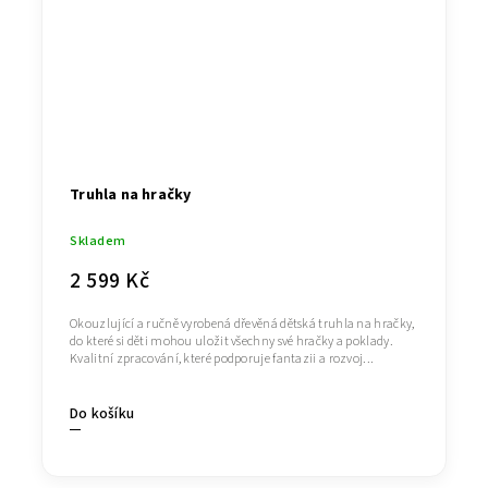
Truhla na hračky
Skladem
2 599 Kč
Okouzlující a ručně vyrobená dřevěná dětská truhla na hračky,
do které si děti mohou uložit všechny své hračky a poklady.
Kvalitní zpracování, které podporuje fantazii a rozvoj...
Do košíku