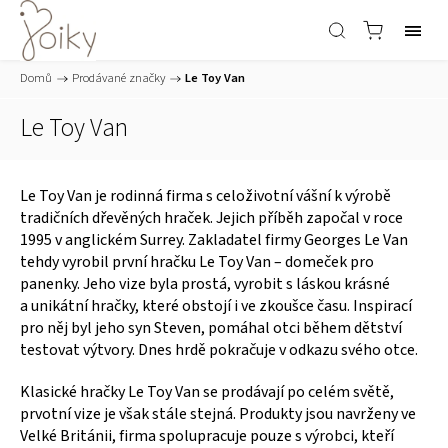
Domů
/
Prodávané značky
/
Le Toy Van
Le Toy Van
Le Toy Van je rodinná firma
s
celoživotní vášní k výrobě
tradiční
ch
dřevěn
ých
hrač
e
k.
Jejich příběh započal
v roce
1995 v anglickém Surrey. Zakladatel firmy Georges Le Van
tehdy vyrobil první hračku Le Toy Van – domeček pro
panenky. Jeho vize byla prostá, vyrobit s láskou krásné
a unikátní hračky, které obstojí i ve zkoušce času. Inspirací
pro něj byl jeho syn Steven, pomáhal otci během dětství
testovat výtvory. Dnes hrdě pokračuje v odkazu svého otce.
Klasické hračky Le Toy Van se prodávají po celém světě,
prvotní vize je však stále stejná. Produkty jsou navrženy ve
Velké Británii, firma spolupracuje pouze s výrobci, kteří