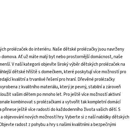
ých prolézaček do interiéru. Naše dětské prolézačky jsou navrženy
eho domova. Ať už máte malý byt nebo prostornější domácnost, naše
enší. V naší kategorii objevíte široký výběr dětských prolézaček na
sáhlejší dětské hřiště s domečkem, které poskytují více možností pro
dající kvalitní a trvanlivé řešení pro hraní. Dřevěné prolézačky
vyrobena z kvalitního materiálu, který je pevný, stabilní a zároveň
 sloužit vašim dětem po mnoho let. Pro ještě více možností aktivní
konale kombinovat s prolézačkami a vytvořit tak kompletní domácí
 přinese ještě více radosti do každodenního života vašich dětí. S
í a objevování nových možností hry. Vyberte si z naší nabídky dětských
Objevte radost z pohybu a hry s našimi kvalitními a bezpečnými