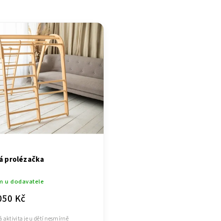
ější
žší
dávanější
dně
á prolézačka
m u dodavatele
050 Kč
 aktivita je u dětí nesmírně