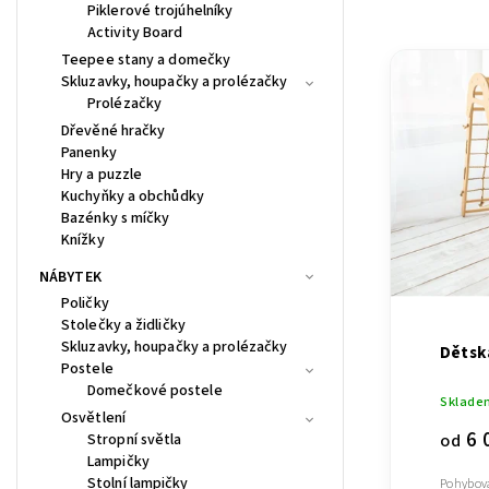
Nejlevn
Piklerové trojúhelníky
Activity Board
Nejdra
Teepee stany a domečky
Nejpro
Skluzavky, houpačky a prolézačky
Prolézačky
Abece
Dřevěné hračky
Panenky
Hry a puzzle
Kuchyňky a obchůdky
Bazénky s míčky
Knížky
NÁBYTEK
Poličky
Stolečky a židličky
Skluzavky, houpačky a prolézačky
Dětsk
Postele
Domečkové postele
Sklade
Osvětlení
6 
od
Stropní světla
Lampičky
Stolní lampičky
Pohybová