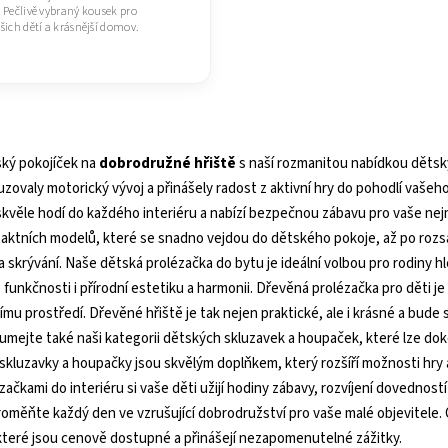
. Pečlivě vybraný kousek pro
šich dětí a krásnější domov.
ký pokojíček na
dobrodružné hřiště
s naší rozmanitou nabídkou dětsk
uzovaly motorický vývoj a přinášely radost z aktivní hry do pohodlí vaš
skvěle hodí do každého interiéru a nabízí bezpečnou zábavu pro vaše nejm
aktních modelů, které se snadno vejdou do
dětského pokoje
, až po roz
 a
skrývání
. Naše dětská prolézačka do bytu je ideální volbou pro rodiny hle
 funkčnosti i přírodní estetiku a harmonii. Dřevěná prolézačka pro děti je 
ímu prostředí. Dřevěné hřiště je tak nejen praktické, ale i krásné a bude
umejte také naši kategorii
dětských skluzavek
a
houpaček
, které lze do
skluzavky a houpačky jsou skvělým doplňkem, který rozšíří možnosti hry a
ačkami do interiéru si vaše děti užijí hodiny zábavy, rozvíjení dovednost
roměňte každý den ve vzrušující dobrodružství pro vaše malé objevitele. 
které jsou cenově dostupné a přinášejí nezapomenutelné zážitky.