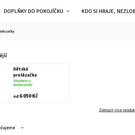
DOPLŇKY DO POKOJÍČKU
KDO SI HRAJE, NEZLO
olézačky
jší
Dětská
prolézačka
Skladem u
dodavatele
6 050 Kč
od
Zobrazit více produk
učujeme