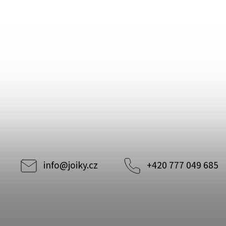
info
@
joiky.cz
+420 777 049 685