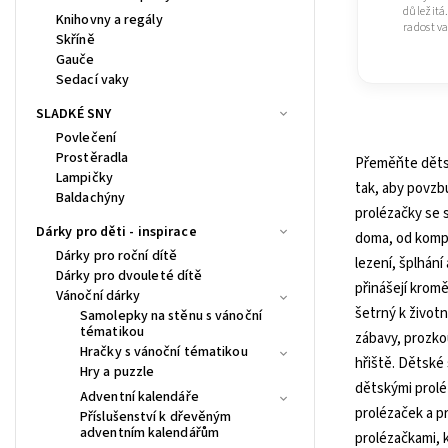
důležitá
Knihovny a regály
radost va
Skříně
Gauče
Sedací vaky
SLADKÉ SNY
Povlečení
Prostěradla
Přeměňte děts
Lampičky
tak, aby povzb
Baldachýny
prolézačky se 
Dárky pro děti - inspirace
doma, od komp
Dárky pro roční dítě
lezení, šplhání
Dárky pro dvouleté dítě
přinášejí kromě
Vánoční dárky
šetrný k životn
Samolepky na stěnu s vánoční
tématikou
zábavy, prozko
Hračky s vánoční tématikou
hřiště. Dětské 
Hry a puzzle
dětskými proléz
Adventní kalendáře
prolézaček a p
Příslušenství k dřevěným
adventním kalendářům
prolézačkami, 