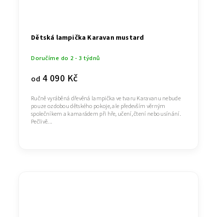
Dětská lampička Karavan mustard
Doručíme do 2 - 3 týdnů
4 090 Kč
od
Ručně vyráběná dřevěná lampička ve tvaru Karavanu nebude
pouze ozdobou dětského pokoje, ale především věrným
společníkem a kamarádem při hře, učení, čtení nebo usínání.
Pečlivě...