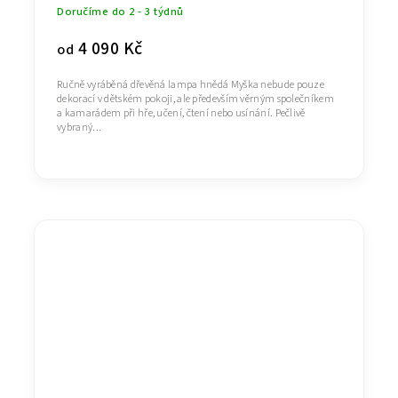
Doručíme do 2 - 3 týdnů
4 090 Kč
od
Ručně vyráběná dřevěná lampa hnědá Myška nebude pouze
dekorací v dětském pokoji, ale především věrným společníkem
a kamarádem při hře, učení, čtení nebo usínání. Pečlivě
vybraný...