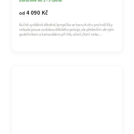
Doručíme do 2 - 3 týdnů
4 090 Kč
od
Ručně vyráběná dřevěná lampička ve tvaru Kufru pro holčičky
nebude pouze ozdobou dětského pokoje, ale především věrným
společníkem a kamarádem při hře, učení, čtení nebo...