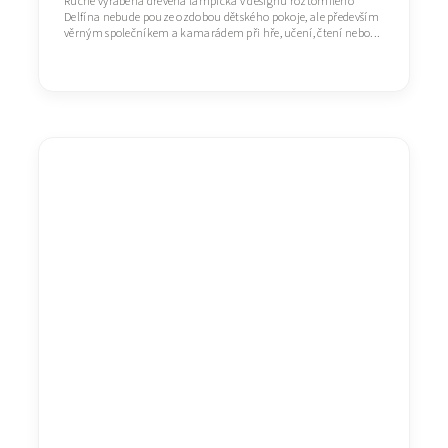
Ručně vyráběná dřevěná lampička v designu roztomilého
Delfína nebude pouze ozdobou dětského pokoje, ale především
věrným společníkem a kamarádem při hře, učení, čtení nebo...