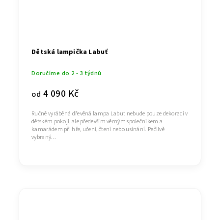
Dětská lampička Labuť
Doručíme do 2 - 3 týdnů
4 090 Kč
od
Ručně vyráběná dřevěná lampa Labuť nebude pouze dekorací v
dětském pokoji, ale především věrným společníkem a
kamarádem při hře, učení, čtení nebo usínání. Pečlivě
vybraný...