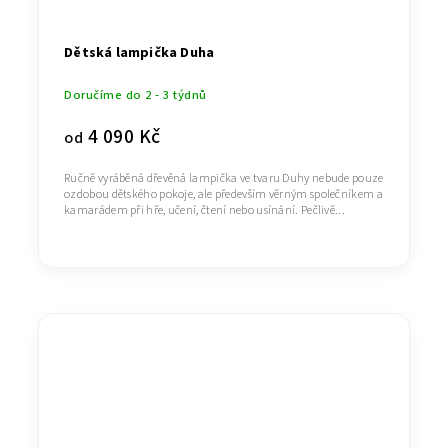
Dětská lampička Duha
Doručíme do 2 - 3 týdnů
4 090 Kč
od
Ručně vyráběná dřevěná lampička ve tvaru Duhy nebude pouze
ozdobou dětského pokoje, ale především věrným společníkem a
kamarádem při hře, učení, čtení nebo usínání. Pečlivě...