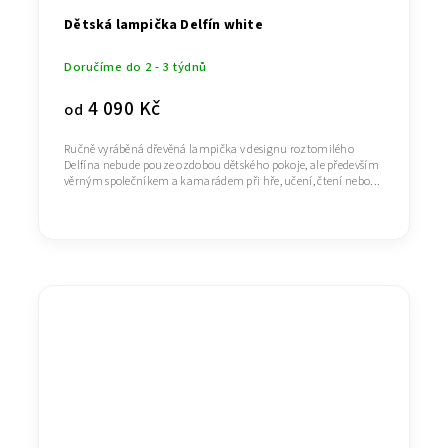
Dětská lampička Delfín white
Doručíme do 2 - 3 týdnů
4 090 Kč
od
Ručně vyráběná dřevěná lampička v designu roztomilého
Delfína nebude pouze ozdobou dětského pokoje, ale především
věrným společníkem a kamarádem při hře, učení, čtení nebo...