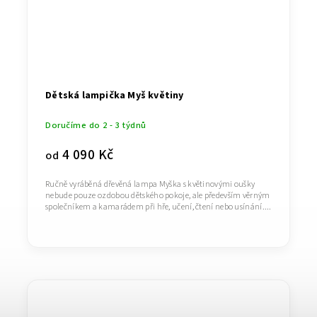
Dětská lampička Myš květiny
Doručíme do 2 - 3 týdnů
4 090 Kč
od
Ručně vyráběná dřevěná lampa Myška s květinovými oušky
nebude pouze ozdobou dětského pokoje, ale především věrným
společníkem a kamarádem při hře, učení, čtení nebo usínání....