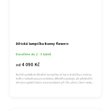
Dětská lampička Bunny flowers
Doručíme do 2 - 3 týdnů
4 090 Kč
od
Ručně vyráběná dřevěná lampička ve tvaru Králíčka s motivy
květin nebude pouze ozdobou dětského pokoje, ale především
věrným společníkem a kamarádem při hře, učení, čtení nebo...