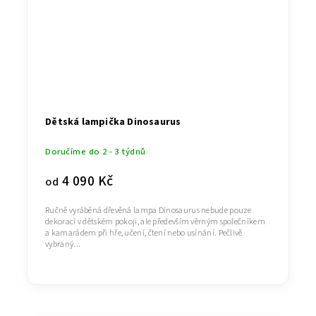
Dětská lampička Dinosaurus
Doručíme do 2 - 3 týdnů
4 090 Kč
od
Ručně vyráběná dřevěná lampa Dinosaurus nebude pouze
dekorací v dětském pokoji, ale především věrným společníkem
a kamarádem při hře, učení, čtení nebo usínání. Pečlivě
vybraný...