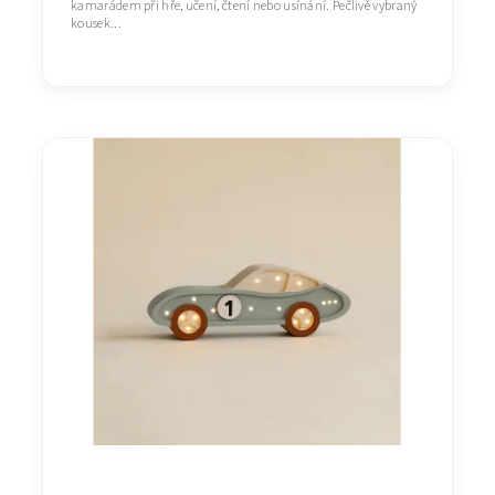
kamarádem při hře, učení, čtení nebo usínání. Pečlivě vybraný
kousek...