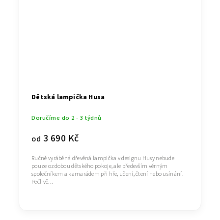
Dětská lampička Husa
Doručíme do 2 - 3 týdnů
3 690 Kč
od
Ručně vyráběná dřevěná lampička v designu Husy nebude
pouze ozdobou dětského pokoje, ale především věrným
společníkem a kamarádem při hře, učení, čtení nebo usínání.
Pečlivě...