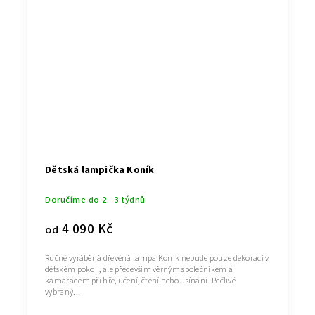
Dětská lampička Koník
Doručíme do 2 - 3 týdnů
4 090 Kč
od
Ručně vyráběná dřevěná lampa Koník nebude pouze dekorací v
dětském pokoji, ale především věrným společníkem a
kamarádem při hře, učení, čtení nebo usínání. Pečlivě
vybraný...