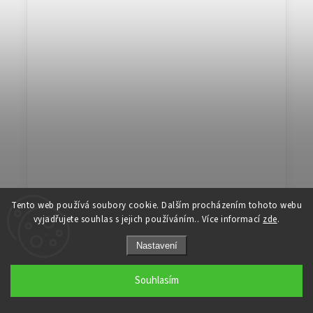
Dětská lampička Myš písková
Tento web používá soubory cookie. Dalším procházením tohoto webu
vyjadřujete souhlas s jejich používáním.. Více informací
zde
.
Doručíme do 2 - 3 týdnů
Nastavení
4 290 Kč
od
Souhlasím
Ručně vyráběná dřevěná lampa Myška v pískových barvách se
zdobenými oušky s květinami nebude pouze dekorací v
dětském pokoji, ale především věrným společníkem a