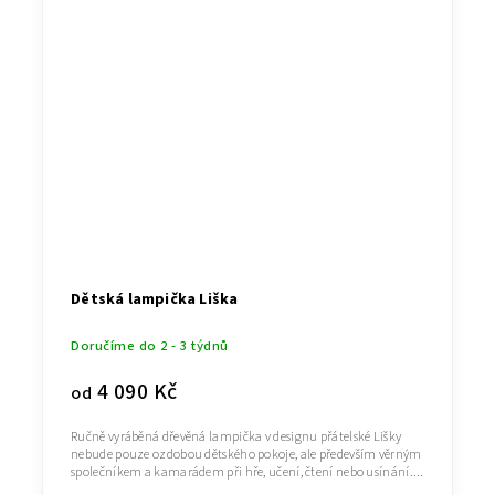
Dětská lampička Liška
Doručíme do 2 - 3 týdnů
4 090 Kč
od
Ručně vyráběná dřevěná lampička v designu přátelské Lišky
nebude pouze ozdobou dětského pokoje, ale především věrným
společníkem a kamarádem při hře, učení, čtení nebo usínání....