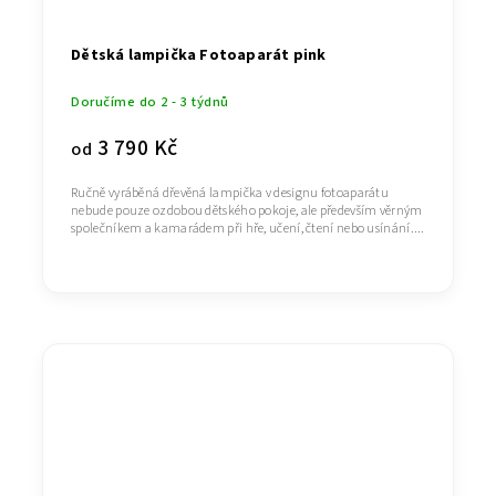
Dětská lampička Fotoaparát pink
Doručíme do 2 - 3 týdnů
3 790 Kč
od
Ručně vyráběná dřevěná lampička v designu fotoaparátu
nebude pouze ozdobou dětského pokoje, ale především věrným
společníkem a kamarádem při hře, učení, čtení nebo usínání....