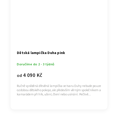
Dětská lampička Duha pink
Doručíme do 2 - 3 týdnů
4 090 Kč
od
Ručně vyráběná dřevěná lampička ve tvaru Duhy nebude pouze
ozdobou dětského pokoje, ale především věrným společníkem a
kamarádem při hře, učení, čtení nebo usínání. Pečlivě...