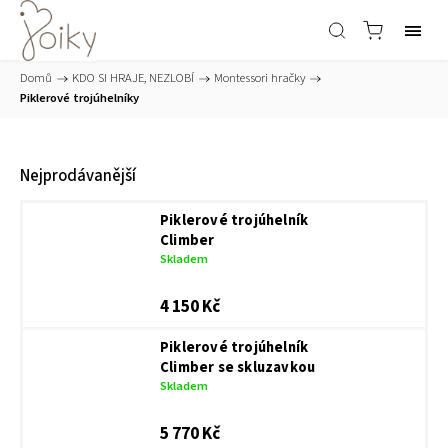
Domů
/
KDO SI HRAJE, NEZLOBÍ
/
Montessori hračky
/
Piklerové trojúhelníky
Nejprodávanější
Piklerové trojúhelník
Climber
Skladem
4 150 Kč
Piklerové trojúhelník
Climber se skluzavkou
Skladem
5 770 Kč