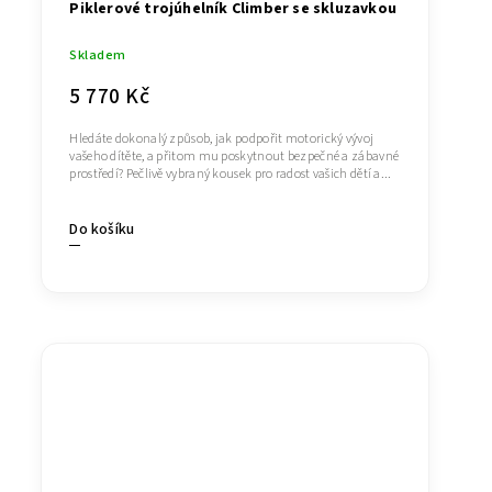
Piklerové trojúhelník Climber se skluzavkou
Skladem
5 770 Kč
Hledáte dokonalý způsob, jak podpořit motorický vývoj
vašeho dítěte, a přitom mu poskytnout bezpečné a zábavné
prostředí? Pečlivě vybraný kousek pro radost vašich dětí a...
Do košíku