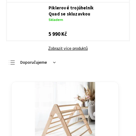
Piklerové trojúhelník
Quad se skluzavkou
Skladem
5 990 Kč
Zobrazit více produktů
Doporučujeme
Nejlevnější
Nejdražší
Nejprodávanější
Abecedně