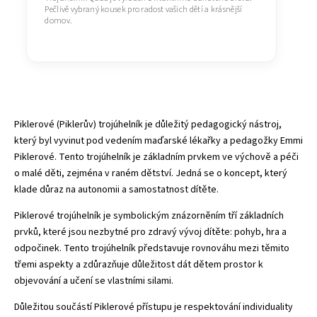
Pečlivě vybraný kousek pro radost vašich dětí a krásnější
domov.
Piklerové (Piklerův) trojúhelník je důležitý pedagogický nástroj,
který byl vyvinut pod vedením maďarské lékařky a pedagožky Emmi
Piklerové. Tento trojúhelník je základním prvkem ve výchově a péči
o malé děti, zejména v raném dětství. Jedná se o koncept, který
klade důraz na autonomii a samostatnost dítěte.
Piklerové trojúhelník je symbolickým znázorněním tří základních
prvků, které jsou nezbytné pro zdravý vývoj dítěte: pohyb,
hra
a
odpočinek. Tento
trojúhelník
představuje rovnováhu mezi těmito
třemi aspekty a zdůrazňuje důležitost dát dětem prostor k
objevování a učení se vlastními silami.
Důležitou součástí Piklerové přístupu je respektování individuality