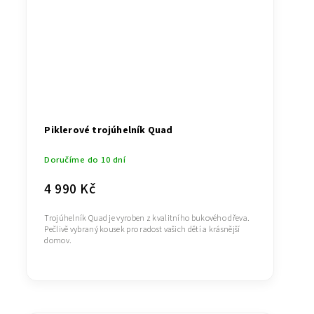
Piklerové trojúhelník Quad
Doručíme do 10 dní
4 990 Kč
Trojúhelník Quad je vyroben z kvalitního bukového dřeva.
Pečlivě vybraný kousek pro radost vašich dětí a krásnější
domov.