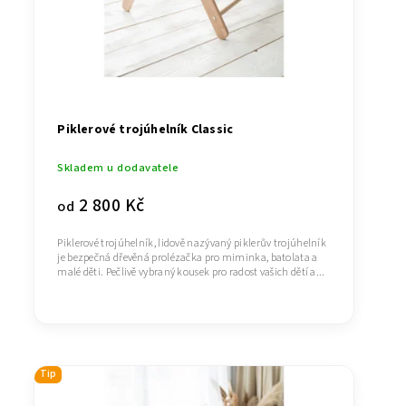
Piklerové trojúhelník Classic
Skladem u dodavatele
2 800 Kč
od
Piklerové trojúhelník, lidově nazývaný piklerův trojúhelník
je bezpečná dřevěná prolézačka pro miminka, batolata a
malé děti. Pečlivě vybraný kousek pro radost vašich dětí a...
Tip