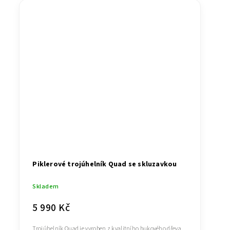
Piklerové trojúhelník Quad se skluzavkou
Skladem
5 990 Kč
Trojúhelník Quad je vyroben z kvalitního bukového dřeva.