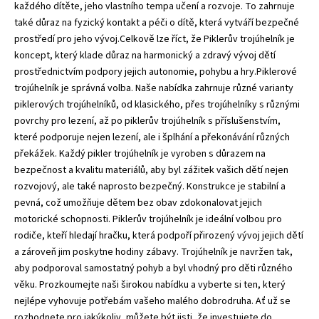
každého dítěte, jeho vlastního tempa učení a rozvoje. To zahrnuje
také důraz na fyzický kontakt a péči o dítě, která vytváří bezpečné
prostředí pro jeho vývoj.Celkově lze říct, že
Piklerův trojúhelník
je
koncept, který klade důraz na harmonický a zdravý vývoj dětí
prostřednictvím podpory jejich autonomie, pohybu a hry.Piklerové
trojúhelník je správná volba. Naše nabídka zahrnuje různé varianty
piklerových trojúhelníků, od klasického, přes trojúhelníky s různými
povrchy pro lezení, až po piklerův trojúhelník s příslušenstvím,
které podporuje nejen lezení, ale i šplhání a překonávání různých
překážek. Každý
pikler trojúhelník
je vyroben s důrazem na
bezpečnost a kvalitu materiálů, aby byl zážitek vašich dětí nejen
rozvojový, ale také naprosto bezpečný. Konstrukce je stabilní a
pevná, což umožňuje dětem bez obav zdokonalovat jejich
motorické schopnosti. Piklerův trojúhelník je ideální volbou pro
rodiče, kteří hledají hračku, která podpoří přirozený vývoj jejich dětí
a zároveň jim poskytne hodiny zábavy. Trojúhelník je navržen tak,
aby podporoval samostatný pohyb a byl vhodný pro děti různého
věku. Prozkoumejte naši širokou nabídku a vyberte si ten, který
nejlépe vyhovuje potřebám vašeho malého dobrodruha. Ať už se
rozhodnete pro jakýkoliv, můžete být jisti, že investujete do