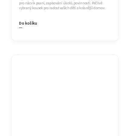
pro nácvik psaní, zapisování úkolů, povinností. Pečlivě
vybraný kousek pro radost vašich dětí a krásnější domov.
Do košíku