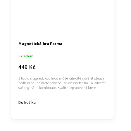
Magnetická hra Farma
Skladem
449 Kč
S touto magnetickou hrou může vaše dítě vytvářet obrazy
podle vzoru na kartě nebo použít vlastní fantazii a vytvářet
své originální kombinace. Kvalitní zpracování, které...
Do košíku