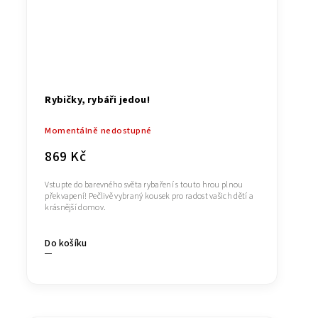
Rybičky, rybáři jedou!
Momentálně nedostupné
869 Kč
Vstupte do barevného světa rybaření s touto hrou plnou
překvapení! Pečlivě vybraný kousek pro radost vašich dětí a
krásnější domov.
Do košíku