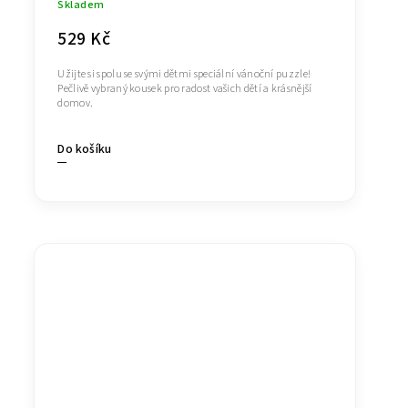
Skladem
529 Kč
Užijte si spolu se svými dětmi speciální vánoční puzzle!
Pečlivě vybraný kousek pro radost vašich dětí a krásnější
domov.
Do košíku