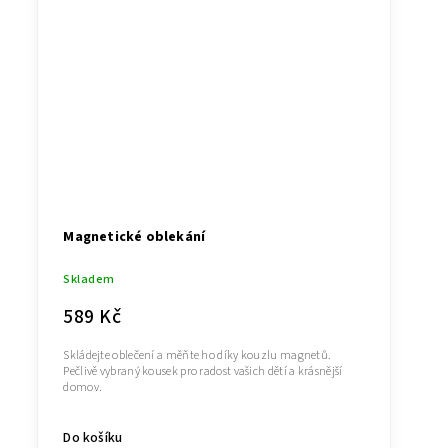
Magnetické oblekání
Skladem
589 Kč
Skládejte oblečení a měňte ho díky kouzlu magnetů.
Pečlivě vybraný kousek pro radost vašich dětí a krásnější
domov.
Do košíku