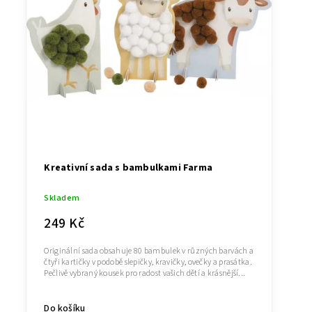
Kreativní sada s bambulkami Farma
Skladem
249 Kč
Originální sada obsahuje 80 bambulek v různých barvách a
čtyři kartičky v podobě slepičky, kravičky, ovečky a prasátka.
Pečlivě vybraný kousek pro radost vašich dětí a krásnější...
Do košíku