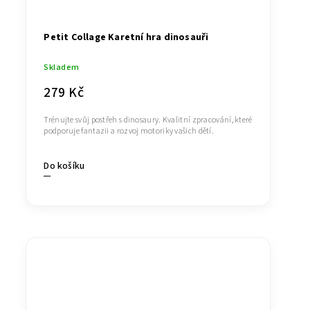
Petit Collage Karetní hra dinosauři
Skladem
279 Kč
Trénujte svůj postřeh s dinosaury. Kvalitní zpracování, které
podporuje fantazii a rozvoj motoriky vašich dětí.
Do košíku