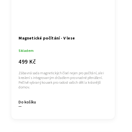
Magnetické počítání - V lese
Skladem
499 Kč
Zábavná sada magnetických čísel nejen pro počítání, ale i
kreslení s integrovaným držadlem pro snadné přenášení.
Pečlivě vybraný kousek pro radost vašich dětí a krásnější
domov.
Do košíku