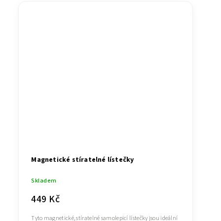
Magnetické stíratelné lístečky
Skladem
449 Kč
Tyto magnetické, stíratelné samolepicí lístečky jsou ideální