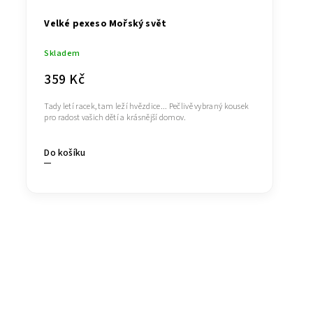
Velké pexeso Mořský svět
Skladem
359 Kč
Tady letí racek, tam leží hvězdice... Pečlivě vybraný kousek
pro radost vašich dětí a krásnější domov.
Do košíku