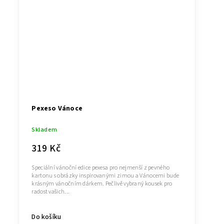
Pexeso Vánoce
Skladem
319 Kč
Speciální vánoční edice pexesa pro nejmenší z pevného
kartonu s obrázky inspirovanými zimou a Vánocemi bude
krásným vánočním dárkem. Pečlivě vybraný kousek pro
radost vašich...
Do košíku