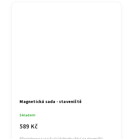
Magnetická sada - staveniště
Skladem
589 Kč
Připravte se na vzrušující dobrodružství na staveništi!