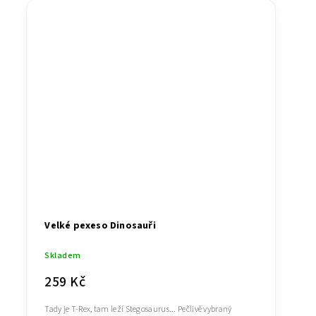
Velké pexeso Dinosauři
Skladem
259 Kč
Tady je T-Rex, tam leží Stegosaurus... Pečlivě vybraný