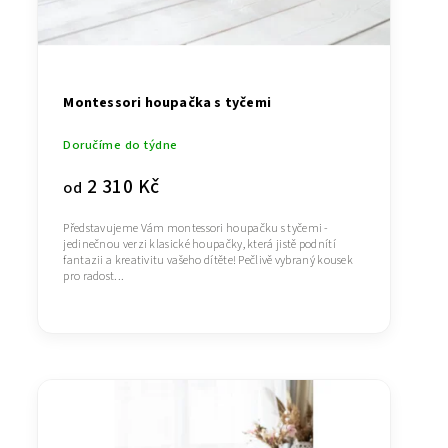
Montessori houpačka s tyčemi
Doručíme do týdne
2 310 Kč
od
Představujeme Vám montessori houpačku s tyčemi -
jedinečnou verzi klasické houpačky, která jistě podnítí
fantazii a kreativitu vašeho dítěte! Pečlivě vybraný kousek
pro radost...