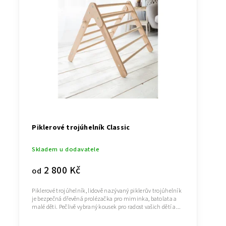
Piklerové trojúhelník Classic
Skladem u dodavatele
2 800 Kč
od
Piklerové trojúhelník, lidově nazývaný piklerův trojúhelník
je bezpečná dřevěná prolézačka pro miminka, batolata a
malé děti. Pečlivě vybraný kousek pro radost vašich dětí a...