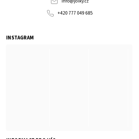
info
@
joiky.cz
+420 777 049 685
INSTAGRAM