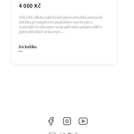
4 000 Kč
Učící věž, někdy známá také jako kuchyňská pomocná
stolička, je inovativním produktem navrženým s
maximálním důrazem na bezpečnost a podporu dětí v
jejich aktivitách ve kuchyni....
Do košíku
Facebook
Instagram
https://www.youtube.co