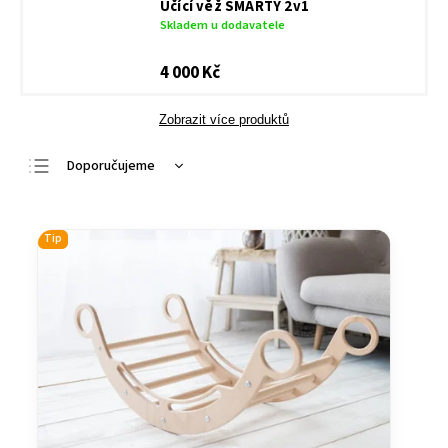
Učící věž SMARTY 2v1
Skladem u dodavatele
4 000 Kč
Zobrazit více produktů
Doporučujeme
Nejlevnější
Nejdražší
Tip
Nejprodávanější
Abecedně