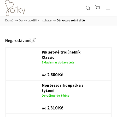
Domů
/
Dárky pro děti - inspirace
/
Dárky pro roční dítě
Nejprodávanější
Piklerové trojúhelník
Classic
Skladem u dodavatele
2 800 Kč
od
Montessori houpačka s
tyčemi
Doručíme do týdne
2 310 Kč
od