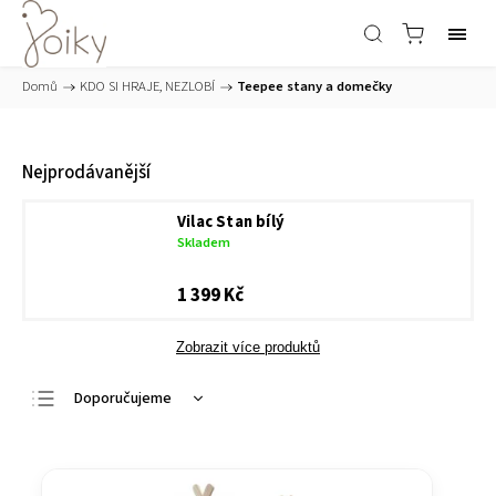
Domů
/
KDO SI HRAJE, NEZLOBÍ
/
Teepee stany a domečky
Nejprodávanější
Vilac Stan bílý
Skladem
1 399 Kč
Zobrazit více produktů
Doporučujeme
Nejlevnější
Nejdražší