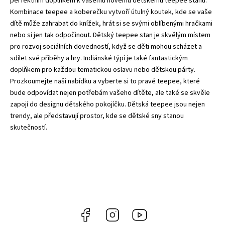
perfektním doplňkem k vašemu novému dětskému teepee stanu.
Kombinace teepee a
koberečku
vytvoří útulný koutek, kde se vaše
dítě může zahrabat do
knížek
, hrát si se svými oblíbenými
hračkami
nebo si jen tak odpočinout. Dětský teepee stan je skvělým místem
pro rozvoj sociálních dovedností, když se děti mohou scházet a
sdílet své příběhy a hry. Indiánské týpí je také fantastickým
doplňkem pro každou tematickou oslavu nebo dětskou párty.
Prozkoumejte naši nabídku a vyberte si to pravé teepee, které
bude odpovídat nejen potřebám vašeho dítěte, ale také se skvěle
zapojí do designu
dětského pokojíčku
. Dětská teepee jsou nejen
trendy, ale představují prostor, kde se
dětské sny
stanou
skutečností.
Facebook
Instagram
https://www.youtube.co