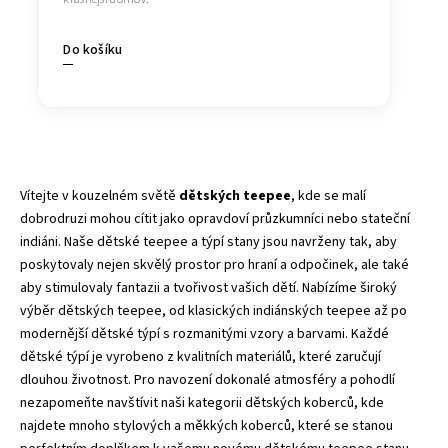
Do košíku
Vítejte v kouzelném světě
dětských teepee
, kde se malí
dobrodruzi mohou cítit jako opravdoví průzkumníci nebo stateční
indiáni. Naše dětské teepee a
týpí stany
jsou navrženy tak, aby
poskytovaly nejen skvělý prostor pro hraní a odpočinek, ale také
aby stimulovaly fantazii a tvořivost vašich dětí. Nabízíme široký
výběr dětských teepee, od klasických indiánských teepee až po
modernější dětské týpí s rozmanitými vzory a barvami. Každé
dětské týpí je vyrobeno z kvalitních materiálů, které zaručují
dlouhou životnost. Pro navození dokonalé atmosféry a pohodlí
nezapomeňte navštívit naši kategorii
dětských koberců
, kde
najdete mnoho stylových a měkkých koberců, které se stanou