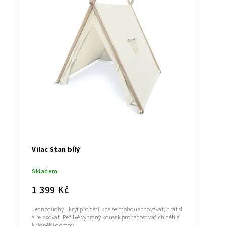
Nejprodávanější
Abecedně
Vilac Stan bílý
Skladem
1 399 Kč
Jednoduchý úkryt pro děti, kde se mohou schovávat, hrát si
a relaxovat. Pečlivě vybraný kousek pro radost vašich dětí a
krásnější domov.