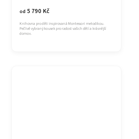
5 790 Kč
od
Knihovna pro děti inspirovaná Montessori metodikou.
Pečlivě vybraný kousek pro radost vašich dětí a krásnější
domov.