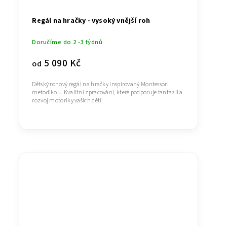
Regál na hračky - vysoký vnější roh
Doručíme do 2 -3 týdnů
5 090 Kč
od
Dětský rohový regál na hračky inspirovaný Montessori
metodikou. Kvalitní zpracování, které podporuje fantazii a
rozvoj motoriky vašich dětí.