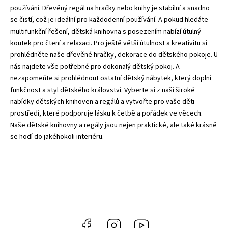
používání. Dřevěný regál na hračky nebo knihy je stabilní a snadno
se čistí, což je ideální pro každodenní používání. A pokud hledáte
multifunkční řešení, dětská knihovna s
posezením
nabízí útulný
koutek pro čtení a relaxaci. Pro ještě větší útulnost a kreativitu si
prohlédněte naše
dřevěné hračky,
dekorace do dětského pokoje
. U
nás najdete vše potřebné pro dokonalý
dětský pokoj
. A
nezapomeňte si prohlédnout ostatní
dětský nábytek
, který doplní
funkčnost a styl dětského království. Vyberte si z naší široké
nabídky dětských knihoven a regálů a vytvořte pro vaše děti
prostředí, které podporuje lásku k četbě a pořádek ve věcech.
Naše dětské knihovny a regály jsou nejen praktické, ale také krásně
se hodí do jakéhokoli interiéru.
Facebook
Instagram
https://www.youtube.co