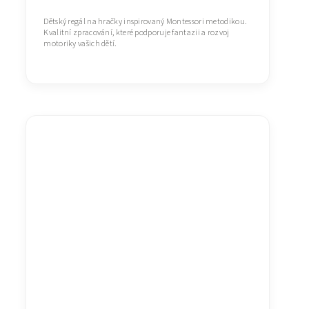
Dětský regál na hračky inspirovaný Montessori metodikou.
Kvalitní zpracování, které podporuje fantazii a rozvoj
motoriky vašich dětí.