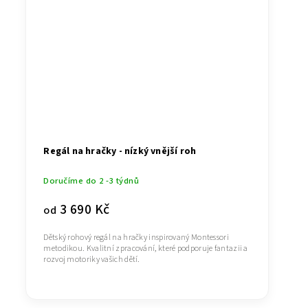
Regál na hračky - nízký vnější roh
Doručíme do 2 -3 týdnů
3 690 Kč
od
Dětský rohový regál na hračky inspirovaný Montessori
metodikou. Kvalitní zpracování, které podporuje fantazii a
rozvoj motoriky vašich dětí.