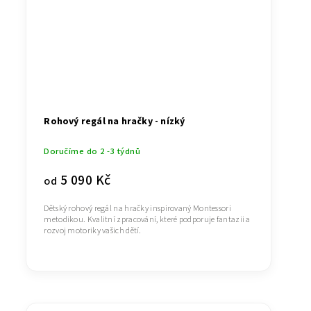
Rohový regál na hračky - nízký
Doručíme do 2 -3 týdnů
5 090 Kč
od
Dětský rohový regál na hračky inspirovaný Montessori
metodikou. Kvalitní zpracování, které podporuje fantazii a
rozvoj motoriky vašich dětí.