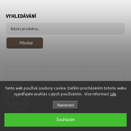
VYHLEDÁVÁNÍ
Hledat
Tento web používá soubory cookie. Dalším procházením tohoto webu
vyjadřujete souhlas s jejich používáním.. Více informací
zde
.
Nastavení
Copyright 2026
Joiky
. Všechna práva vyhrazena.
Souhlasím
Grafický návrh vytvořil a nakódoval
Shoptak.cz