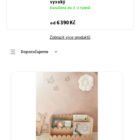
vysoký
Doručíme do 2 -3 týdnů
6 390 Kč
od
Zobrazit více produktů
Doporučujeme
Nejlevnější
Nejdražší
Nejprodávanější
Abecedně