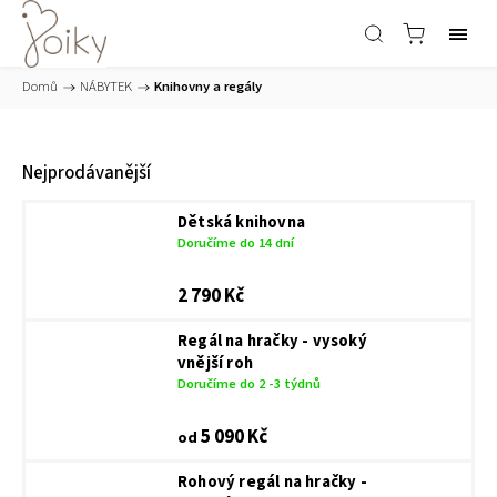
Domů
/
NÁBYTEK
/
Knihovny a regály
Nejprodávanější
Dětská knihovna
Doručíme do 14 dní
2 790 Kč
Regál na hračky - vysoký
vnější roh
Doručíme do 2 -3 týdnů
5 090 Kč
od
Rohový regál na hračky -