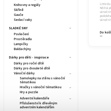
Little D
Knihovny a regály
Něžná pl
Skříně
vánočním
Gauče
podobě s
Sedací vaky
vánočním
SLADKÉ SNY
Do koš
Povlečení
Prostěradla
Lampičky
Baldachýny
Dárky pro děti - inspirace
Dárky pro roční dítě
Dárky pro dvouleté dítě
Vánoční dárky
Samolepky na stěnu s vánoční
tématikou
Hračky s vánoční tématikou
Hry a puzzle
Adventní kalendáře
Příslušenství k dřevěným
adventním kalendářům