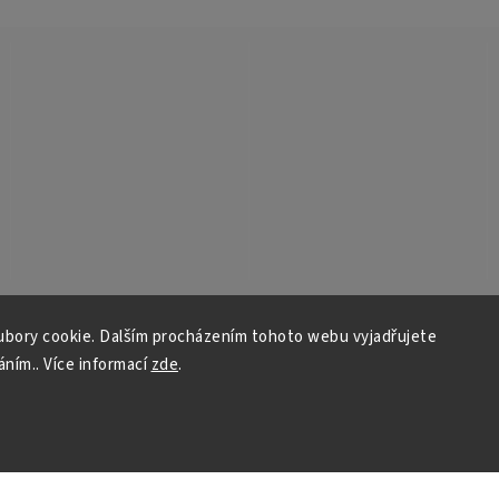
bory cookie. Dalším procházením tohoto webu vyjadřujete
áním.. Více informací
zde
.
PŘIJÍMÁME ONLINE PLATBY