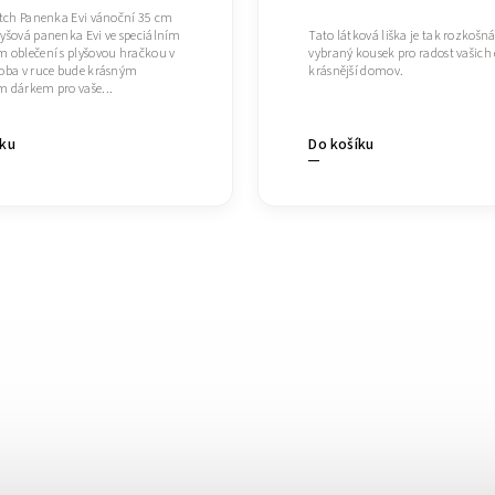
utch Panenka Evi vánoční 35 cm
yšová panenka Evi ve speciálním
Tato látková liška je tak rozkošná
 oblečení s plyšovou hračkou v
vybraný kousek pro radost vašich 
oba v ruce bude krásným
krásnější domov.
 dárkem pro vaše...
íku
Do košíku