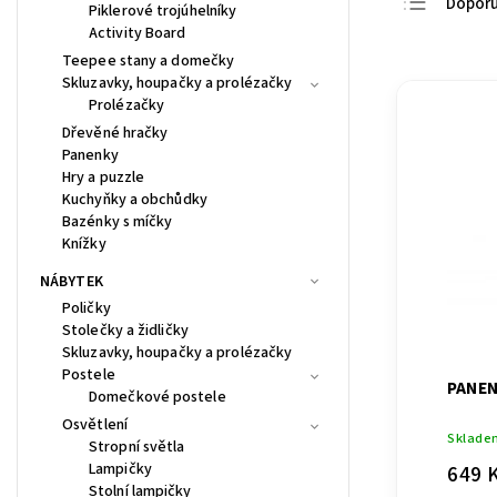
Dopor
Piklerové trojúhelníky
Activity Board
Nejlevn
Teepee stany a domečky
Nejdra
Skluzavky, houpačky a prolézačky
Prolézačky
Nejpro
Dřevěné hračky
Abece
Panenky
Hry a puzzle
Kuchyňky a obchůdky
Bazénky s míčky
Knížky
NÁBYTEK
Poličky
Stolečky a židličky
Skluzavky, houpačky a prolézačky
Postele
PANEN
Domečkové postele
Osvětlení
Sklade
Stropní světla
Lampičky
649 
Stolní lampičky