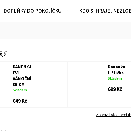
DOPLŇKY DO POKOJÍČKU
KDO SI HRAJE, NEZLO
jší
PANENKA
Panenka
EVI
Lištička
VÁNOČNÍ
Skladem
35 CM
699 Kč
Skladem
649 Kč
Zobrazit více produk