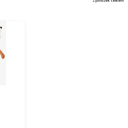
2
položek celkem