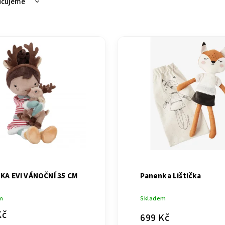
učujeme
ější
žší
dávanější
dně
KA EVI VÁNOČNÍ 35 CM
Panenka Lištička
m
Skladem
Kč
699 Kč