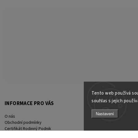
Tento web používá sou
souhlas s jejich použív
INFORMACE PRO VÁS
KONTAKT
Nastavení
O nás
info
@
joiky.cz
Obchodní podmínky
+420 777 049 685
Certifikát Rodinný Podnik
Facebook
Podmínky ochrany osobních údajů
Instagram