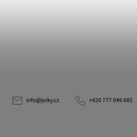
info
@
joiky.cz
+420 777 049 685