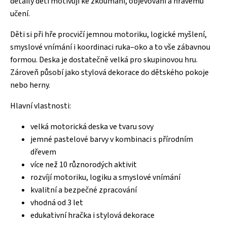
detaily děti motivují ke zkoumání, objevování a hravému
učení.
Děti si při hře procvičí jemnou motoriku, logické myšlení,
smyslové vnímání i koordinaci ruka–oko a to vše zábavnou
formou. Deska je dostatečně velká pro skupinovou hru.
Zároveň působí jako stylová dekorace do dětského pokoje
nebo herny.
Hlavní vlastnosti:
velká motorická deska ve tvaru sovy
jemné pastelové barvy v kombinaci s přírodním
dřevem
více než 10 různorodých aktivit
rozvíjí motoriku, logiku a smyslové vnímání
kvalitní a bezpečné zpracování
vhodná od 3 let
edukativní hračka i stylová dekorace