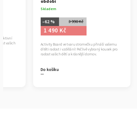
období
Skladem
–62 %
3 990 Kč
1 490 Kč
 aktivní
dost vašich
Activity Board ve tvaru stromečku přináší vašemu
dítěti radost i vzdělání! Pečlivě vybraný kousek pro
radost vašich dětí a krásnější domov.
Do košíku