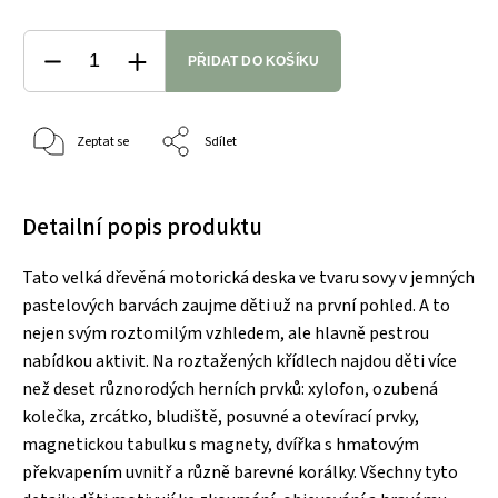
PŘIDAT DO KOŠÍKU
Zeptat se
Sdílet
Detailní popis produktu
Tato velká dřevěná motorická deska ve tvaru sovy v jemných
pastelových barvách zaujme děti už na první pohled. A to
nejen svým roztomilým vzhledem, ale hlavně pestrou
nabídkou aktivit. Na roztažených křídlech najdou děti více
než deset různorodých herních prvků: xylofon, ozubená
kolečka, zrcátko, bludiště, posuvné a otevírací prvky,
magnetickou tabulku s magnety, dvířka s hmatovým
překvapením uvnitř a různě barevné korálky. Všechny tyto