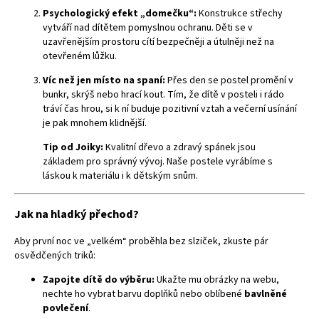
Psychologický efekt „domečku“:
Konstrukce střechy
vytváří nad dítětem pomyslnou ochranu. Děti se v
uzavřenějším prostoru cítí bezpečněji a útulněji než na
otevřeném lůžku.
Víc než jen místo na spaní:
Přes den se postel promění v
bunkr, skrýš nebo hrací kout. Tím, že dítě v posteli i rádo
tráví čas hrou, si k ní buduje pozitivní vztah a večerní usínání
je pak mnohem klidnější.
Tip od Joiky:
Kvalitní dřevo a zdravý spánek jsou
základem pro správný vývoj. Naše postele vyrábíme s
láskou k materiálu i k dětským snům.
Jak na hladký přechod?
Aby první noc ve „velkém“ proběhla bez slziček, zkuste pár
osvědčených triků:
Zapojte dítě do výběru:
Ukažte mu obrázky na webu,
nechte ho vybrat barvu doplňků nebo oblíbené
bavlněné
povlečení
.