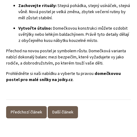
Zachovejte rituály:
Stejná pohádka, stejný usínáček, stejná
vůně. Nová postel je velká změna, zbytek večerní rutiny by
měl zůstat stabilní.
Vytvořte útulno:
Domečkovou konstrukci můžete ozdobit
světýlky nebo lehkým baldachýnem. Právě tyto detaily dělají
z obyčejného kusu nábytku kouzelné místo.
Přechod na novou postel je symbolem růstu. Domečková varianta
nabízí dokonalý balanc mezi bezpečím, které vyžadujete vy jako
rodiče, a dobrodružstvím, po kterém touží vaše děti.
Prohlédněte si naši nabídku a vyberte tu pravou
domečkovou
postel pro malé snílky na joiky.cz
.
Předchozí článek
Další článek