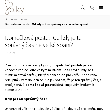
Domů
/
Blog
/
Domečková postel: Od kdy je ten správný čas na velké spaní?
Domečková postel: Od kdy je ten
správný čas na velké spaní?
3.4.2026
Přechod z dětské postýlky do „dospělácké“ postele je pro
každého rodiče i dítě velkým milníkem. Je to chvíle, kdy se z
miminka stává parťák, který si sám dojde pro knížku nebo ráno
přicupitá k vám do ložnice. Ale jak poznat, že je ten správný čas, a
proč je právě
domečková postel
ideálním prvním krokem k
samostatnosti?
Kdy je ten správný čas?
Univerzální věk neexistuje, ale většina dětí dozrává pro změnu mezi