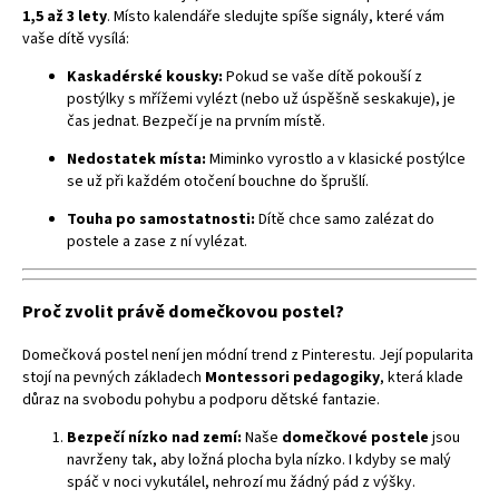
1,5 až 3 lety
. Místo kalendáře sledujte spíše signály, které vám
vaše dítě vysílá:
Kaskadérské kousky:
Pokud se vaše dítě pokouší z
postýlky s mřížemi vylézt (nebo už úspěšně seskakuje), je
čas jednat. Bezpečí je na prvním místě.
Nedostatek místa:
Miminko vyrostlo a v klasické postýlce
se už při každém otočení bouchne do šprušlí.
Touha po samostatnosti:
Dítě chce samo zalézat do
postele a zase z ní vylézat.
Proč zvolit právě domečkovou postel?
Domečková postel není jen módní trend z Pinterestu. Její popularita
stojí na pevných základech
Montessori pedagogiky
, která klade
důraz na svobodu pohybu a podporu dětské fantazie.
Bezpečí nízko nad zemí:
Naše
domečkové postele
jsou
navrženy tak, aby ložná plocha byla nízko. I kdyby se malý
spáč v noci vykutálel, nehrozí mu žádný pád z výšky.