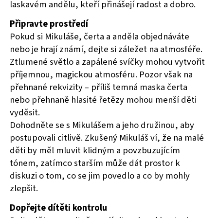
laskavém andělu, kteří přinášejí radost a dobro.
Připravte prostředí
Pokud si Mikuláše, čerta a anděla objednáváte
nebo je hrají známí, dejte si záležet na atmosféře.
Ztlumené světlo a zapálené svíčky mohou vytvořit
příjemnou, magickou atmosféru. Pozor však na
přehnané rekvizity – příliš temná maska čerta
nebo přehnaně hlasité řetězy mohou menší děti
vyděsit.
Dohodněte se s Mikulášem a jeho družinou, aby
postupovali citlivě. Zkušený Mikuláš ví, že na malé
děti by měl mluvit klidným a povzbuzujícím
tónem, zatímco starším může dát prostor k
diskuzi o tom, co se jim povedlo a co by mohly
zlepšit.
Dopřejte dítěti kontrolu