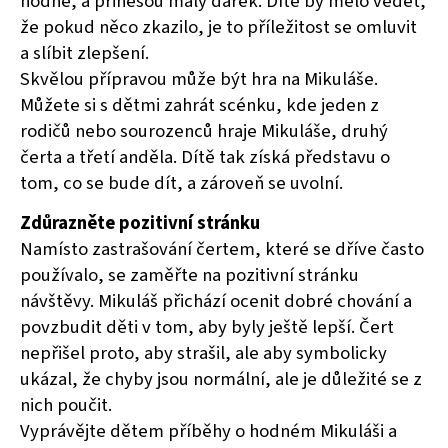
hodné, a přinesou malý dárek. Dítě by mělo vědět,
že pokud něco zkazilo, je to příležitost se omluvit
a slíbit zlepšení.
Skvělou přípravou může být hra na Mikuláše.
Můžete si s dětmi zahrát scénku, kde jeden z
rodičů nebo sourozenců hraje Mikuláše, druhý
čerta a třetí anděla. Dítě tak získá představu o
tom, co se bude dít, a zároveň se uvolní.
Zdůrazněte pozitivní stránku
Namísto zastrašování čertem, které se dříve často
používalo, se zaměřte na pozitivní stránku
návštěvy. Mikuláš přichází ocenit dobré chování a
povzbudit děti v tom, aby byly ještě lepší. Čert
nepřišel proto, aby strašil, ale aby symbolicky
ukázal, že chyby jsou normální, ale je důležité se z
nich poučit.
Vyprávějte dětem příběhy o hodném Mikuláši a