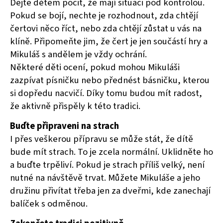
Dejte dětem pocit, že mají situaci pod kontrolou.
Pokud se bojí, nechte je rozhodnout, zda chtějí
čertovi něco říct, nebo zda chtějí zůstat u vás na
klíně. Připomeňte jim, že čert je jen součástí hry a
Mikuláš s andělem je vždy ochrání.
Některé děti ocení, pokud mohou Mikuláši
zazpívat písničku nebo přednést básničku, kterou
si dopředu nacvičí. Díky tomu budou mít radost,
že aktivně přispěly k této tradici.
Buďte připraveni na strach
I přes veškerou přípravu se může stát, že dítě
bude mít strach. To je zcela normální. Uklidněte ho
a buďte trpěliví. Pokud je strach příliš velký, není
nutné na návštěvě trvat. Můžete Mikuláše a jeho
družinu přivítat třeba jen za dveřmi, kde zanechají
balíček s odměnou.