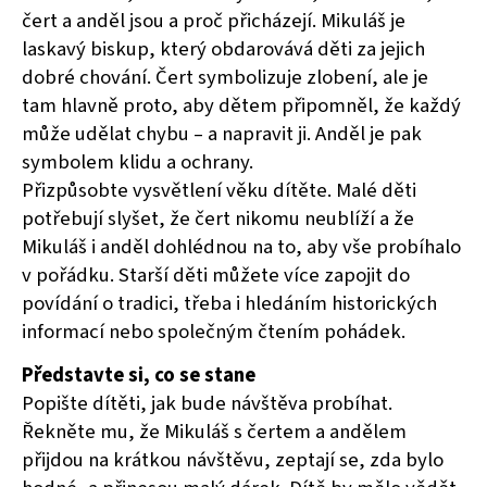
čert a anděl jsou a proč přicházejí. Mikuláš je
laskavý biskup, který obdarovává děti za jejich
dobré chování. Čert symbolizuje zlobení, ale je
tam hlavně proto, aby dětem připomněl, že každý
může udělat chybu – a napravit ji. Anděl je pak
symbolem klidu a ochrany.
Přizpůsobte vysvětlení věku dítěte. Malé děti
potřebují slyšet, že čert nikomu neublíží a že
Mikuláš i anděl dohlédnou na to, aby vše probíhalo
v pořádku. Starší děti můžete více zapojit do
povídání o tradici, třeba i hledáním historických
informací nebo společným čtením pohádek.
Představte si, co se stane
Popište dítěti, jak bude návštěva probíhat.
Řekněte mu, že Mikuláš s čertem a andělem
přijdou na krátkou návštěvu, zeptají se, zda bylo