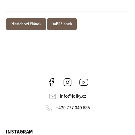
Předchozí článek
Další článek
Facebook
Instagram
https://www.youtube.co
info
@
joiky.cz
+420 777 049 685
INSTAGRAM