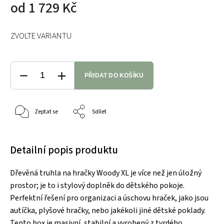
od
1 729 Kč
ZVOLTE VARIANTU
PŘIDAT DO KOŠÍKU
Zeptat se
Sdílet
Detailní popis produktu
Dřevěná truhla na hračky Woody XL je více než jen úložný
prostor; je to i stylový doplněk do dětského pokoje.
Perfektní řešení pro organizaci a úschovu hraček, jako jsou
autíčka, plyšové hračky, nebo jakékoli jiné dětské poklady.
Tento box je masivní, stabilní a vyrobený z tvrdého