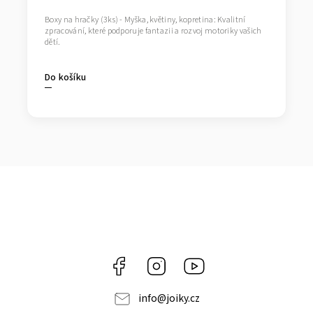
Boxy na hračky (3ks) - Myška, květiny, kopretina: Kvalitní
zpracování, které podporuje fantazii a rozvoj motoriky vašich
dětí.
Do košíku
Facebook
Instagram
https://www.youtube.co
info
@
joiky.cz