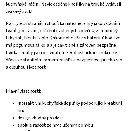
kuchyňské náčiní. Navíc otočné knoflíky na troubě vydávají
cvakavý zvuk!
Na čtyřech stranách chodítka naleznete hry jako vkládání
tvarů (potravin), otáčení ozubených koleček, zeleninový
labyrint, troubu s plotýnkou nebo dřez s baterií. Chodítko
má pogumovaná kola a je tak tiché a zároveň bezpečné.
Dvířka trouby jsou otevíratelné. Robustní konstrukce ze
dřeva se stabilním rámem zajišťuje bezpečnost při chození
a dlouhou životnost.
Hlavní vlastnosti:
interaktivní kuchyňské doplňky podporující kreativní
hru
design vhodný pro děti
spojuje radost ze hry s učením pohybu