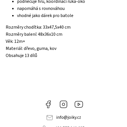
podněcuje hru, koordinaci ruka-oko
napomáhá s rovnováhou
vhodné jako dárek pro batole
Rozměry chodítka: 33x47,5x40 cm
Rozměry balení: 48x36x10 cm
Věk: 12m+
Materiál: dřevo, guma, kov
Obsahuje 13 dílů
Facebook
Instagram
https://www.youtube.co
info
@
joiky.cz