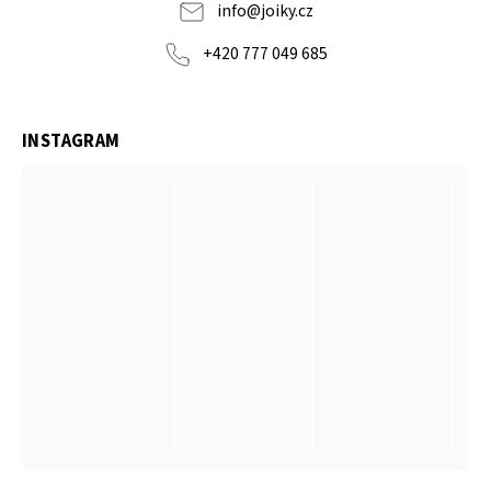
info
@
joiky.cz
+420 777 049 685
INSTAGRAM