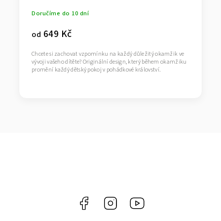
Doručíme do 10 dní
649 Kč
od
Chcete si zachovat vzpomínku na každý důležitý okamžik ve
vývoji vašeho dítěte? Originální design, který během okamžiku
promění každý dětský pokoj v pohádkové království.
Facebook
Instagram
https://www.youtube.co