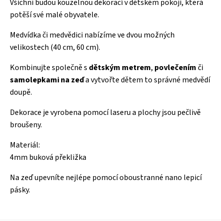
Všichni budou kouzelnou dekorací v dětském pokoji, která
potěší své malé obyvatele.
Medvídka či medvědici nabízíme ve dvou možných
velikostech (40 cm, 60 cm).
Kombinujte společně s
dětským metrem
,
povlečením
či
samolepkami na zeď
a vytvořte dětem to správné medvědí
doupě.
Dekorace je vyrobena pomocí laseru a plochy jsou pečlivě
broušeny.
Materiál:
4mm buková překližka
Na zeď upevníte nejlépe pomocí oboustranné nano lepicí
pásky.