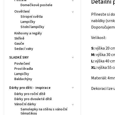
Detailní
Domečkové postele
Osvětlení
Přineste si d
Stropní světla
nabídky (srnk
Lampičky
Stolní lampičky
Doporučujeme
Knihovny a regály
Velikost:
Skříně
Gauče
S:
výška 20 c
Sedací vaky
M:
výška 30 c
SLADKÉ SNY
L:
výška 40 c
Povlečení
XL:
výška 55 
Prostěradla
Lampičky
Materiál: 4mm
Baldachýny
Dárky pro děti - inspirace
Dekoraci lze 
Dárky pro roční dítě
Dárky pro dvouleté dítě
Vánoční dárky
Samolepky na stěnu s vánoční
tématikou