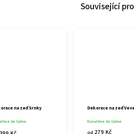
Související pr
orace na zeď Srnky
Dekorace na zeď Vev
učíme do týdne
Doručíme do týdne
279 Kč
od
399 Kč