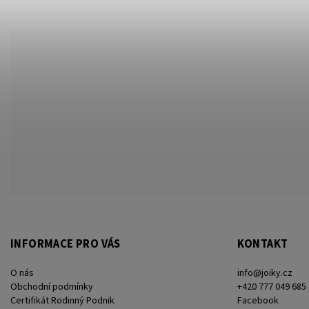
INFORMACE PRO VÁS
KONTAKT
O nás
info
@
joiky.cz
Obchodní podmínky
+420 777 049 685
Certifikát Rodinný Podnik
Facebook