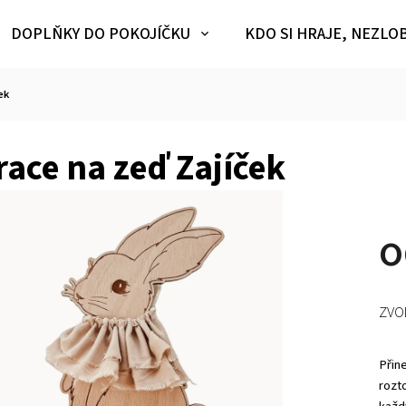
DOPLŇKY DO POKOJÍČKU
KDO SI HRAJE, NEZLO
ek
ace na zeď Zajíček
ZVO
Přin
rozt