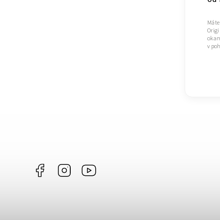
Máte 
Origi
okam
v poh
Facebook
Instagram
https://www.youtube.com/@Joiky