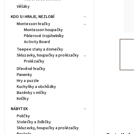
Věšáky
KDO SI HRAJE, NEZLOBÍ
Montessori hračky
Montessori houpačky
Piklerové trojúhelníky
Activity Board
Teepee stany a domečky
Skluzavky, houpačky a prolézačky
Prolézačky
Dřevěné hračky
Panenky
Hry a puzzle
Kuchyňky a obchůdky
Bazénky s míčky
Knížky
NÁBYTEK
Poličky
Stolečky a židličky
Skluzavky, houpačky a prolézačky
Postele