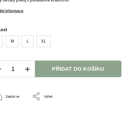
ý dětský pokoj v pohádkové království.
ilní informace
kost
M
L
XL
PŘIDAT DO KOŠÍKU
Zeptat se
Sdílet