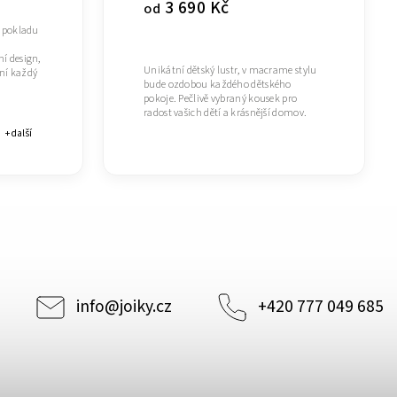
3 690 Kč
od
o pokladu
í design,
Unikátní dětský lustr, v macrame stylu
ní každý
bude ozdobou každého dětského
pokoje. Pečlivě vybraný kousek pro
radost vašich dětí a krásnější domov.
+ další
info
@
joiky.cz
+420 777 049 685