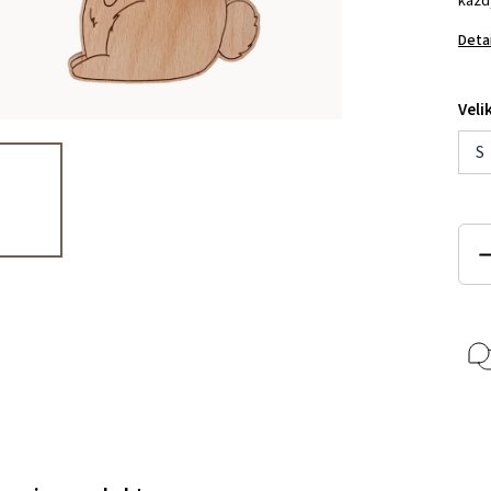
každ
Deta
Veli
S