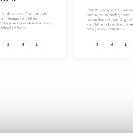
Přineste si do pokojíčku vašeh
rádi dekorace v přírodním stylu?
trochu lesní atmosféry s naší
nální design, který během
roztomilou veverkou. Origináln
žiku promění každý dětský pokoj
který během okamžiku promě
ádkové království.
dětský pokoj v pohádkové...
S
M
L
S
M
L