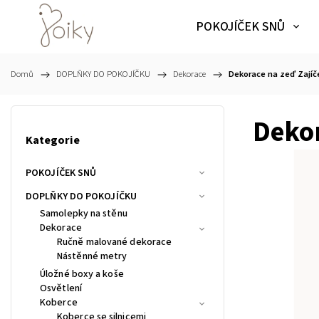
POKOJÍČEK SNŮ
Domů
/
DOPLŇKY DO POKOJÍČKU
/
Dekorace
/
Dekorace na zeď Zajíč
Dekor
Kategorie
POKOJÍČEK SNŮ
DOPLŇKY DO POKOJÍČKU
Samolepky na stěnu
Dekorace
Ručně malované dekorace
Nástěnné metry
Úložné boxy a koše
Osvětlení
Koberce
Koberce se silnicemi