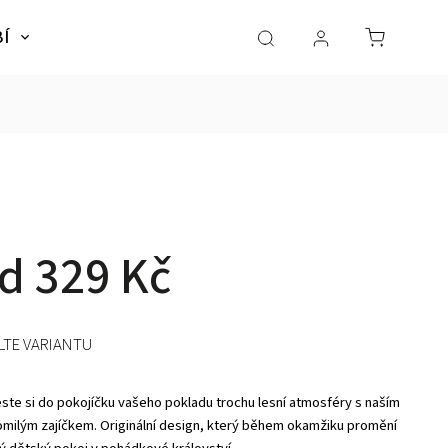
BÍ
NÁBYTEK
SLADKÉ SNY
Dárky pro dě
od
329 Kč
LTE VARIANTU
este si do pokojíčku vašeho pokladu trochu lesní atmosféry s naším
omilým zajíčkem. Originální design, který během okamžiku promění