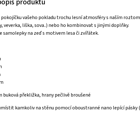
 popis produktu
o pokojíčku vašeho pokladu trochu lesní atmosféry s naším roztomil
y, veverka, liška, sova..) nebo ho kombinovat s jinými doplňky.
 samolepky na zeď s motivem lesa či zvířátek.
m
m
m
cm
 buková překližka, hrany pečlivě broušené
umístit kamkoliv na stěnu pomocí oboustranné nano lepící pásky ( 