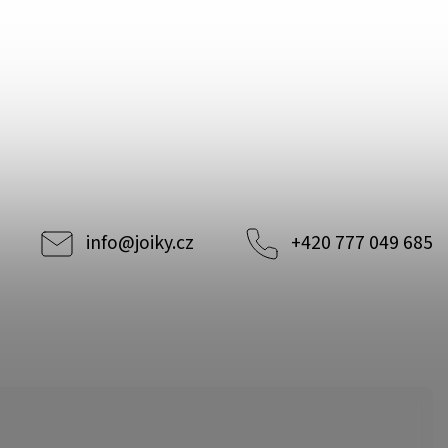
info
@
joiky.cz
+420 777 049 685