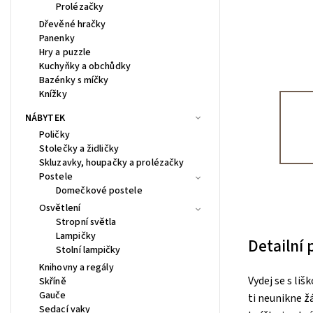
Prolézačky
Dřevěné hračky
Panenky
Hry a puzzle
Kuchyňky a obchůdky
Bazénky s míčky
Knížky
NÁBYTEK
Poličky
Stolečky a židličky
Skluzavky, houpačky a prolézačky
Postele
Domečkové postele
Osvětlení
Stropní světla
Lampičky
Detailní
Stolní lampičky
Knihovny a regály
Vydej se s li
Skříně
Gauče
ti neunikne ž
Sedací vaky