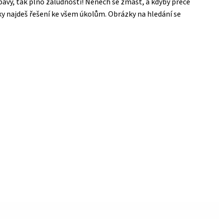
zábavy, tak plno záludností! Nenech se zmást, a kdyby přece
y najdeš řešení ke všem úkolům. Obrázky na hledání se