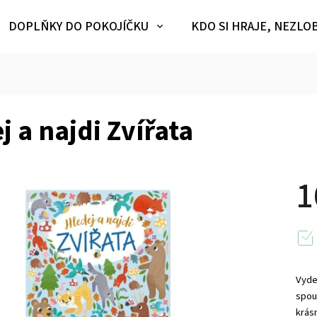
DOPLŇKY DO POKOJÍČKU
KDO SI HRAJE, NEZLO
j a najdi Zvířata
1
Vydej
spou
krás