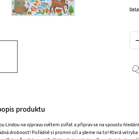
Deta
 popis produktu
škou Lindou na výpravu světem zvířat a připrav se na spoustu hledán
ádná drobnost! Pořádně si promni oči a jdeme na to! Která velryba 