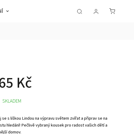
BÍ
NÁBYTEK
SLADKÉ SNY
Dárky pro dě
65 Kč
SKLADEM
 se s liškou Lindou na výpravu světem zvířat a připrav se na
stu hledání! Pečlivě vybraný kousek pro radost vašich dětí a
nější domov.