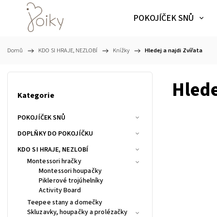
POKOJÍČEK SNŮ
Domů
/
KDO SI HRAJE, NEZLOBÍ
/
Knížky
/
Hledej a najdi Zvířata
Hlede
Kategorie
POKOJÍČEK SNŮ
DOPLŇKY DO POKOJÍČKU
KDO SI HRAJE, NEZLOBÍ
Montessori hračky
Montessori houpačky
Piklerové trojúhelníky
Activity Board
Teepee stany a domečky
Skluzavky, houpačky a prolézačky