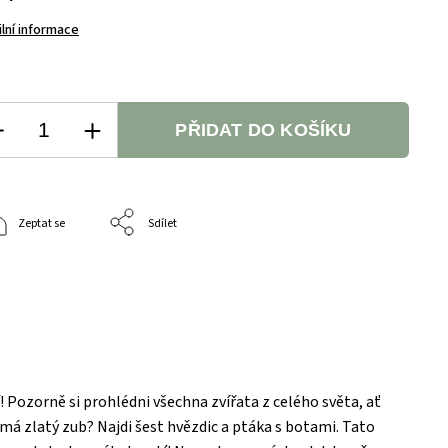
ilní informace
PŘIDAT DO KOŠÍKU
Zeptat se
Sdílet
í! Pozorně si prohlédni všechna zvířata z celého světa, ať
má zlatý zub? Najdi šest hvězdic a ptáka s botami. Tato