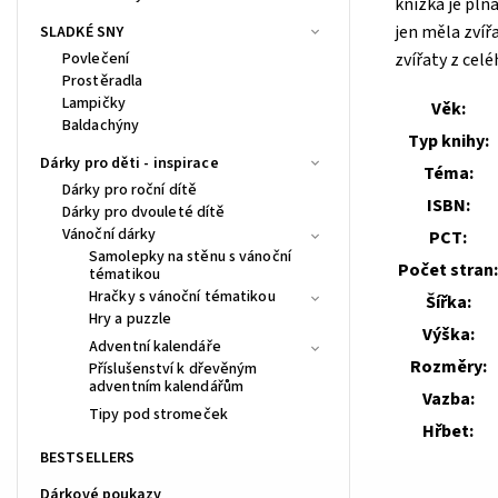
knížka je plná
jen měla zvíř
SLADKÉ SNY
Povlečení
zvířaty z celé
Prostěradla
Lampičky
Věk:
Baldachýny
Typ knihy:
Dárky pro děti - inspirace
Téma:
Dárky pro roční dítě
ISBN:
Dárky pro dvouleté dítě
Vánoční dárky
PCT:
Samolepky na stěnu s vánoční
Počet stran:
tématikou
Hračky s vánoční tématikou
Šířka:
Hry a puzzle
Výška:
Adventní kalendáře
Rozměry:
Příslušenství k dřevěným
adventním kalendářům
Vazba:
Tipy pod stromeček
Hřbet:
BESTSELLERS
Dárkové poukazy