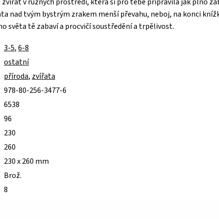
 zvířat v různých prostředí, která si pro tebe připravila jak plno 
ata nad tvým bystrým zrakem menší převahu, neboj, na konci knížk
ho světa tě zabaví a procvičí soustředění a trpělivost.
3-5
,
6-8
ostatní
příroda
,
zvířata
978-80-256-3477-6
6538
96
230
260
230 x 260 mm
Brož.
8