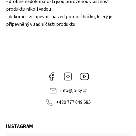
- drobné nedokonalosti jsou přirozenou vlastností
produktu nikoli vadou
- dekoraci lze upevnit na zeď pomocí háčku, který je
připevněný v zadní části produktu
Facebook
Instagram
https://www.youtube.co
info
@
joiky.cz
+420 777 049 685
INSTAGRAM