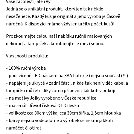
Vaše ratolesti, ale i Vy!
Jedná se o unikátní produkt, který jen tak někde
neseženete. Každý kus je originál a jeho výroba je časově
náročná. K dispozici máme vždy jen určitý počet kusů!
Prozkoumejte celou naší nabídku ručně malovaných
dekorací a lampiček a kombinujte je mezi sebou.
Vlastnosti produktu:
- 100% ruční výroba
- podsvícené LED páskem na 3AA baterie (nejsou součástí !!!)
- napájení je ukryté v zadní části, nikde tak není vidět kabel a
lampičku můžete díky tomu připevnit kdekoli v pokoji
- na motivy Joiky vyrobeno v České republice
- materiál: dřevotřísková DTD deska
- velikost: cca 30cm výška, cca 39cm šířka, 1,5cm hloubka
- barvy nejsou voděodolné a výrobek se nesmí jakkoli
namáčet či otírat