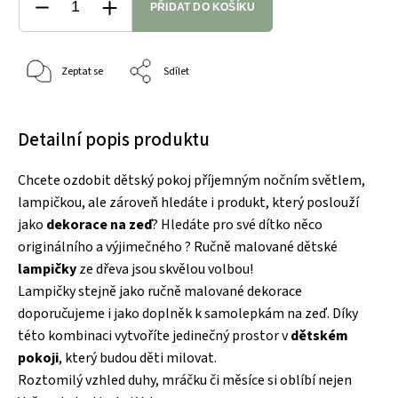
PŘIDAT DO KOŠÍKU
Zeptat se
Sdílet
Detailní popis produktu
Chcete ozdobit dětský pokoj příjemným nočním světlem,
lampičkou, ale zároveň hledáte i produkt, který poslouží
jako
dekorace na zeď
? Hledáte pro své dítko něco
originálního a výjimečného ? Ručně malované dětské
lampičky
ze dřeva
jsou skvělou volbou!
Lampičky stejně jako ručně malované dekorace
doporučujeme i jako doplněk k samolepkám na zeď. Díky
této kombinaci vytvoříte jedinečný prostor v
dětském
pokoji
, který budou děti milovat.
Roztomilý vzhled duhy, mráčku či měsíce si oblíbí nejen