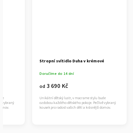
Stropní svítidlo Duha v krémové
Doručíme do 14 dní
3 690 Kč
od
ude
Unikátní dětský lustr, v macrame stylu bude
ě vybraný
ozdobou každého dětského pokoje. Pečlivě vybraný
 domov.
kousek pro radost vašich dětí a krásnější domov.