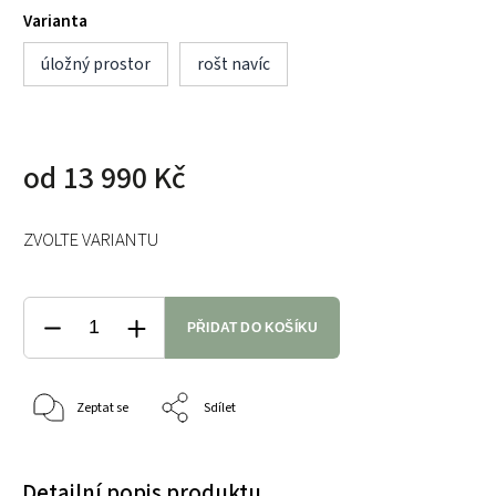
Varianta
úložný prostor
rošt navíc
od
13 990 Kč
ZVOLTE VARIANTU
PŘIDAT DO KOŠÍKU
Zeptat se
Sdílet
Detailní popis produktu