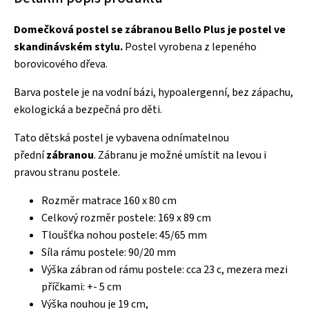
Domečková postel se zábranou Bello Plus je postel ve
skandinávském stylu.
Postel vyrobena z lepeného
borovicového dřeva.
Barva postele je na vodní bázi, hypoalergenní, bez zápachu,
ekologická a bezpečná pro děti.
Tato dětská postel je vybavena odnímatelnou
přední
zábranou
. Zábranu je možné umístit na levou i
pravou stranu postele.
Rozměr matrace 160 x 80 cm
Celkový rozměr postele: 169 x 89 cm
Tloušťka nohou postele: 45/65 mm
Síla rámu postele: 90/20 mm
Výška zábran od rámu postele: cca 23 c, mezera mezi
příčkami: +- 5 cm
Výška nouhou je 19 cm,