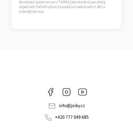
Montessori postel ve tvaru TEEPEE jako stvořená pro dobrý
odpočinek. Pečlivě vybraný kousek pro radost vašich dětí a
krásnější domov.
Facebook
Instagram
https://www.youtube.co
info
@
joiky.cz
+420 777 049 685