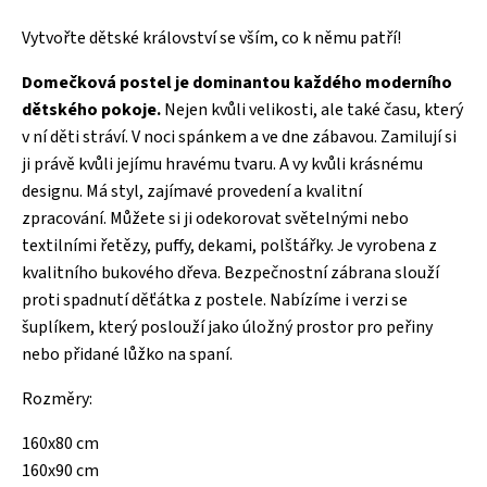
Vytvořte dětské království se vším, co k němu patří!
Domečková postel je dominantou každého moderního
dětského pokoje.
Nejen kvůli velikosti, ale také času, který
v ní děti stráví. V noci spánkem a ve dne zábavou. Zamilují si
ji právě kvůli jejímu hravému tvaru. A vy kvůli krásnému
designu. Má styl, zajímavé provedení a kvalitní
zpracování. Můžete si ji odekorovat světelnými nebo
textilními řetězy, puffy, dekami, polštářky. Je vyrobena z
kvalitního bukového dřeva. Bezpečnostní zábrana slouží
proti spadnutí děťátka z postele. Nabízíme i verzi se
šuplíkem, který poslouží jako úložný prostor pro peřiny
nebo přidané lůžko na spaní.
Rozměry:
160x80 cm
160x90 cm