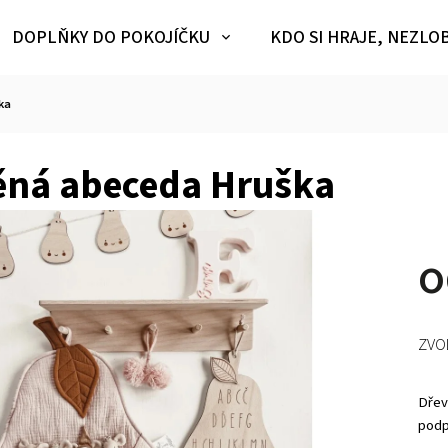
DOPLŇKY DO POKOJÍČKU
KDO SI HRAJE, NEZLO
ka
ěná abeceda Hruška
ZVO
Dřev
podpo