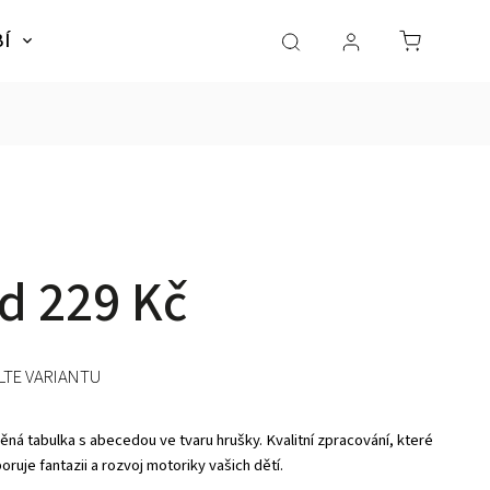
BÍ
NÁBYTEK
SLADKÉ SNY
Dárky pro dě
od
229 Kč
LTE VARIANTU
ěná tabulka s abecedou ve tvaru hrušky. Kvalitní zpracování, které
ruje fantazii a rozvoj motoriky vašich dětí.