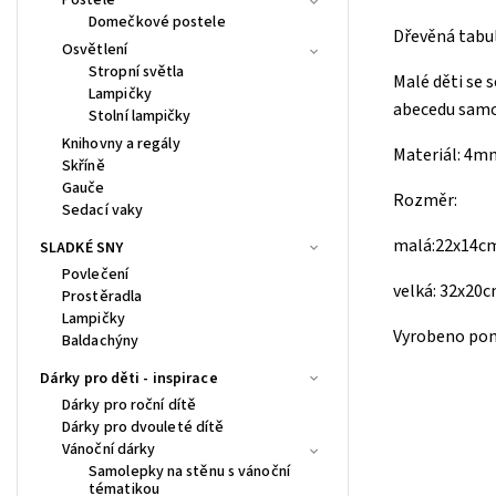
Domečkové postele
Dřevěná tabul
Osvětlení
Stropní světla
Malé děti se 
Lampičky
abecedu samot
Stolní lampičky
Knihovny a regály
Materiál: 4m
Skříně
Gauče
Rozměr:
Sedací vaky
malá:22x14c
SLADKÉ SNY
Povlečení
velká: 32x20
Prostěradla
Lampičky
Vyrobeno pomo
Baldachýny
Dárky pro děti - inspirace
Dárky pro roční dítě
Dárky pro dvouleté dítě
Vánoční dárky
Samolepky na stěnu s vánoční
tématikou