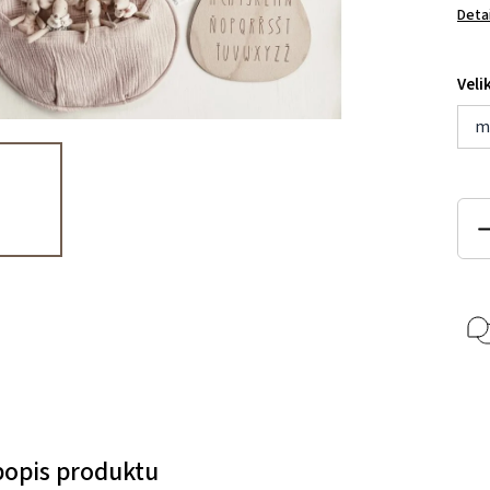
Deta
Veli
m
 popis produktu