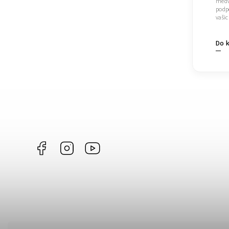
medvě
podpo
vašic
Do 
Facebook
Instagram
https://www.youtube.com/@Joiky