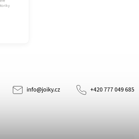
teré
toriky
info
@
joiky.cz
+420 777 049 685