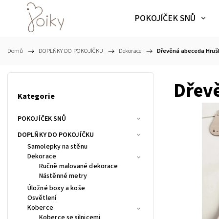
POKOJÍČEK SNŮ
Domů
/
DOPLŇKY DO POKOJÍČKU
/
Dekorace
/
Dřevěná abeceda Hruš
Dřev
Kategorie
POKOJÍČEK SNŮ
DOPLŇKY DO POKOJÍČKU
Samolepky na stěnu
Dekorace
Ručně malované dekorace
Nástěnné metry
Úložné boxy a koše
Osvětlení
Koberce
Koberce se silnicemi