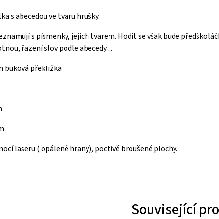
ka s abecedou ve tvaru hrušky.
seznamují s písmenky, jejich tvarem. Hodit se však bude předškolá
nou, řazení slov podle abecedy ...
m buková překližka
m
cm
cí laseru ( opálené hrany), poctivě broušené plochy.
Související pr