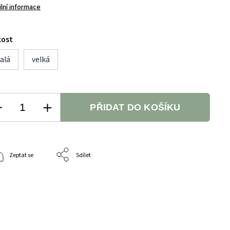
ilní informace
kost
alá
velká
PŘIDAT DO KOŠÍKU
Zeptat se
Sdílet