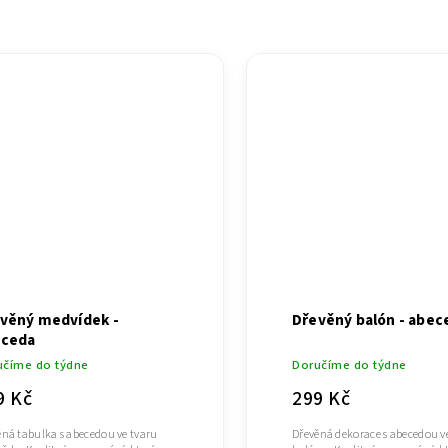
věný medvídek -
Dřevěný balón - abec
eceda
učíme do týdne
Doručíme do týdne
9 Kč
299 Kč
ěná tabulka s abecedou ve tvaru
Dřevěná dekorace s abecedou v