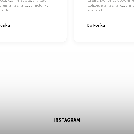
da. Kvalitní zpracování, které
balónu. Kvalitní zpracování, k
ruje fantazii a rozvoj motoriky
podporuje fantazii a rozvoj mo
h dětí.
vašich dětí.
košíku
Do košíku
INSTAGRAM