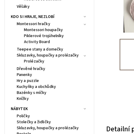
Věšáky
KDO SI HRAJE, NEZLOBÍ
Montessori hračky
Montessori houpačky
Piklerové trojúhelníky
Activity Board
Teepee stany a domečky
Skluzavky, houpačky a prolézačky
Prolézačky
Dřevěné hračky
Panenky
Hry a puzzle
Kuchyňky a obchůdky
Bazénky s míčky
Knížky
NÁBYTEK
Poličky
Stolečky a židličky
Detailní
Skluzavky, houpačky a prolézačky
Postele