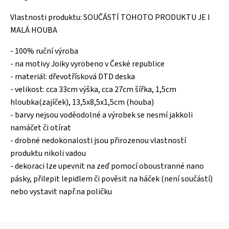
Vlastnosti produktu: SOUČÁSTÍ TOHOTO PRODUKTU JE I
MALÁ HOUBA
- 100% ruční výroba
- na motivy Joiky vyrobeno v České republice
- materiál: dřevotřísková DTD deska
- velikost: cca 33cm výška, cca 27cm šířka, 1,5cm
hloubka(zajíček), 13,5x8,5x1,5cm (houba)
- barvy nejsou voděodolné a výrobek se nesmí jakkoli
namáčet či otírat
- drobné nedokonalosti jsou přirozenou vlastností
produktu nikoli vadou
- dekoraci lze upevnit na zeď pomocí oboustranné nano
pásky, přilepit lepidlem či pověsit na háček (není součástí)
nebo vystavit např.na poličku