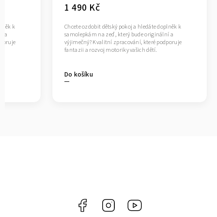
1 490 Kč
plněk k
Chcete ozdobit dětský pokoj a hledáte doplněk k
í a
samolepkám na zeď , který bude originální a
dporuje
výjimečný? Kvalitní zpracování, které podporuje
fantazii a rozvoj motoriky vašich dětí.
Do košíku
Facebook
Instagram
https://www.youtube.co