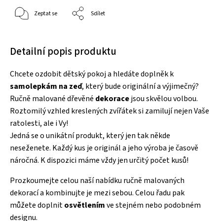
Zeptat se
Sdílet
Detailní popis produktu
Chcete ozdobit dětský pokoj a hledáte doplněk k
samolepkám na zeď
, který bude originální a výjimečný?
Ručně malované dřevěné
dekorace
jsou skvělou volbou.
Roztomilý vzhled kreslených zvířátek si zamilují nejen Vaše
ratolesti, ale i Vy!
Jedná se o unikátní produkt, který jen tak někde
neseženete. Každý kus je originál a jeho výroba je časově
náročná. K dispozici máme vždy jen určitý počet kusů!
Prozkoumejte celou naší nabídku ručně malovaných
dekorací a kombinujte je mezi sebou. Celou řadu pak
můžete doplnit
osvětlením
ve stejném nebo podobném
designu.