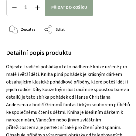
PŘIDAT DO KOŠÍKU
Zeptat se
Sdílet
Detailní popis produktu
Objevte tradiční pohádky v této nádherné knize určené pro
malé i větší děti. Kniha plná pohádek je krásným dárkem
obsahujícím klasické pohádkové příběhy, které potěší děti i
jejich rodiče. Díky kouzelným ilustracím se spoustou barev a
detailů je tato sbírka pohádek od Hanse Christiana
Andersena a bratří Grimmů fantastickým souborem příběhů
ke společnému čtení s dětmi. Kniha je ideálním dárkem k
narozeninám, Vánocům nebo jiným zvláštním
příležitostem a je perfektní také pro čtení před spaním.
Obsahuje příběhy s výraznými obrázky od talentovaných