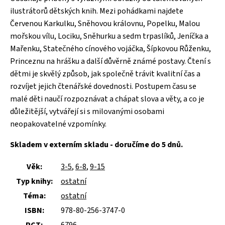
ilustrátorů dětských knih. Mezi pohádkami najdete
Červenou Karkulku, Sněhovou královnu, Popelku, Malou
mořskou vílu, Lociku, Sněhurku a sedm trpaslíků, Jeníčka a
Mařenku, Statečného cínového vojáčka, Šípkovou Růženku,
Princeznu na hrášku a další důvěrně známé postavy. Čtení s
dětmi je skvělý způsob, jak společně trávit kvalitní čas a
rozvíjet jejich čtenářské dovednosti. Postupem času se
malé děti naučí rozpoznávat a chápat slova a věty, a co je
důležitější, vytvářejí si s milovanými osobami
neopakovatelné vzpomínky.
Skladem v externím skladu - doručíme do 5 dnů.
Věk:
3-5
,
6-8
,
9-15
Typ knihy:
ostatní
Téma:
ostatní
ISBN:
978-80-256-3747-0
PCT:
6796