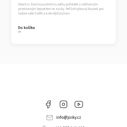
Vdechni život kouzelnému světu pohádek s nádherným
prostorovým leporelem se zvuky. Pečlivě vybraný kousek pro
radost vašich dětí a krásnější domov.
Do košíku
Facebook
Instagram
https://www.youtube.co
info
@
joiky.cz