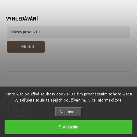
VYHLEDÁVÁNÍ
Hledat
Tento web používá soubory cookie. Dalším procházením tohoto webu
vyjadřujete souhlas s jejich používáním.. Více informací
zde
.
Nastavení
Copyright 2026
Joiky
. Všechna práva vyhrazena.
Souhlasím
Grafický návrh vytvořil a nakódoval
Shoptak.cz