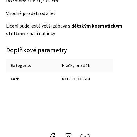
Rozměry: 21 x 21,7 x 9 cm
Vhodné pro děti od 3 let.
Líčení bude ještě větší zábava s
dětským kosmetickým
stolkem
z naší nabídky.
Doplňkové parametry
Kategorie
:
Hračky pro děti
EAN
:
8713291770614
Facebook
Instagram
https://www.youtube.co