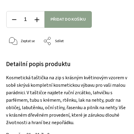
PŘIDAT DO KOŠÍKU
Zeptat se
Sdílet
Detailní popis produktu
Kosmetická taštička na zip s krásným květinovým vzorem v
sobě skrývá kompletní kosmetickou výbavu pro vaši malou
parádnici. V taštičce najdete ruční zrcátko, lahvičku s
parfémem, tubu s krémem, rtěnku, lak na nehty, pudr na
obličej, labutěnku, oční stíny, řasenku a pilník na nehty. Vše
v krásném dřevěném provedení, které je zárukou dlouhé
životnosti a hraní bez nepořádku.