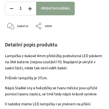
PŘIDAT DO KOŠÍKU
Zeptat se
Sdílet
Detailní popis produktu
Lampička z bukové 4mm překližky podsvícená LED páskem
na 3AA baterie (nejsou součástí !!!). Napájení je ukryté v
zadní části, nikde tak není vidět kabel.
Průměr lampičky je 37cm.
Nápis Sladké sny a hvězdičky ve tvaru měsíce jsou vyřízlé
pomocí laseru naskrz, ve tmě tedy nápis krásně vynikne.
V nabídce máme LED lampičky i se jménem na přání.