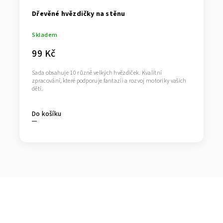
Dřevěné hvězdičky na stěnu
Skladem
99 Kč
Sada obsahuje 10 různě velkých hvězdiček. Kvalitní
zpracování, které podporuje fantazii a rozvoj motoriky vašich
dětí.
Do košíku