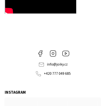
Facebook
Instagram
https://www.youtube.co
info
@
joiky.cz
+420 777 049 685
INSTAGRAM