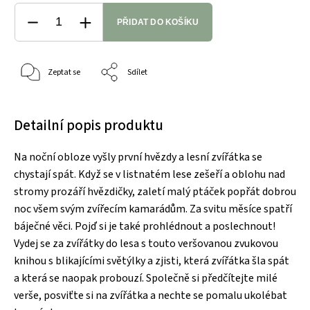
PŘIDAT DO KOŠÍKU
Zeptat se
Sdílet
Detailní popis produktu
Na noční obloze vyšly první hvězdy a lesní zvířátka se
chystají spát. Když se v listnatém lese zešeří a oblohu nad
stromy prozáří hvězdičky, zaletí malý ptáček popřát dobrou
noc všem svým zvířecím kamarádům. Za svitu měsíce spatří
báječné věci. Pojď si je také prohlédnout a poslechnout!
Vydej se za zvířátky do lesa s touto veršovanou zvukovou
knihou s blikajícími světýlky a zjisti, která zvířátka šla spát
a která se naopak probouzí. Společně si předčítejte milé
verše, posviťte si na zvířátka a nechte se pomalu ukolébat