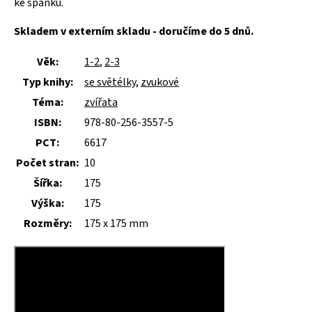
ke spánku.
Skladem v externím skladu - doručíme do 5 dnů.
Věk:
1-2
,
2-3
Typ knihy:
se světélky
,
zvukové
Téma:
zvířata
ISBN:
978-80-256-3557-5
PCT:
6617
Počet stran:
10
Šířka:
175
Výška:
175
Rozměry:
175 x 175 mm