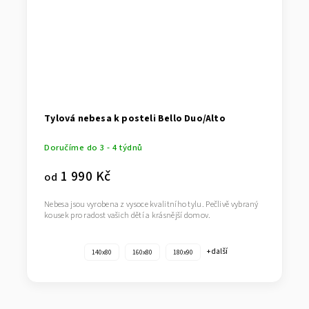
Tylová nebesa k posteli Bello Duo/Alto
Doručíme do 3 - 4 týdnů
1 990 Kč
od
Nebesa jsou vyrobena z vysoce kvalitního tylu. Pečlivě vybraný
kousek pro radost vašich dětí a krásnější domov.
+ další
140x80
160x80
180x90