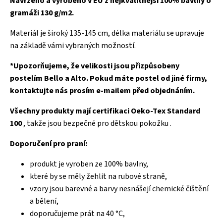
Navrženo a vyrobeno v EU z nejkvalitnější 100% bavlny o
gramáži 130 g/m2.
Materiál je široký 135-145 cm, délka materiálu se upravuje
na základě vámi vybraných možností.
*Upozorňujeme, že velikosti jsou přizpůsobeny
postelím Bello a Alto. Pokud máte postel od jiné firmy,
kontaktujte nás prosím e-mailem před objednáním.
Všechny produkty mají certifikaci Oeko-Tex Standard
100
, takže jsou bezpečné pro dětskou pokožku .
Doporučení pro praní:
produkt je vyroben ze 100% bavlny,
které by se měly žehlit na rubové straně,
vzory jsou barevné a barvy nesnášejí chemické čištění
a bělení,
doporučujeme prát na 40 °C,