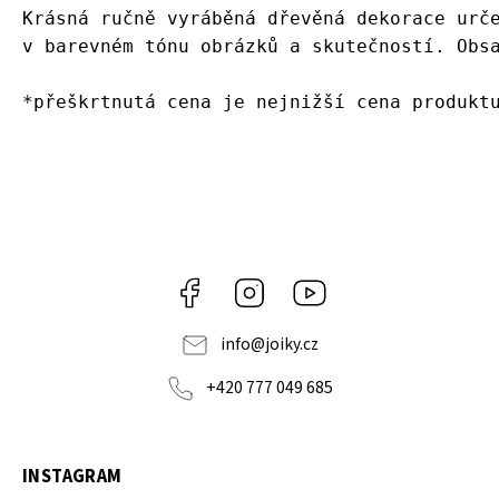
Krásná ručně vyráběná dřevěná dekorace urč
v barevném tónu obrázků a skutečností. Obs
*přeškrtnutá cena je nejnižší cena produkt
Facebook
Instagram
https://www.youtube.co
info
@
joiky.cz
+420 777 049 685
INSTAGRAM