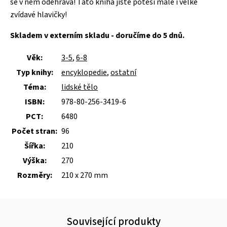
se v něm odehrává! Tato kniha jistě potěší malé i velké
zvídavé hlavičky!
Skladem v externím skladu - doručíme do 5 dnů.
Věk:
3-5
,
6-8
Typ knihy:
encyklopedie
,
ostatní
Téma:
lidské tělo
ISBN:
978-80-256-3419-6
PCT:
6480
Počet stran:
96
Šířka:
210
Výška:
270
Rozměry:
210 x 270 mm
Související produkty