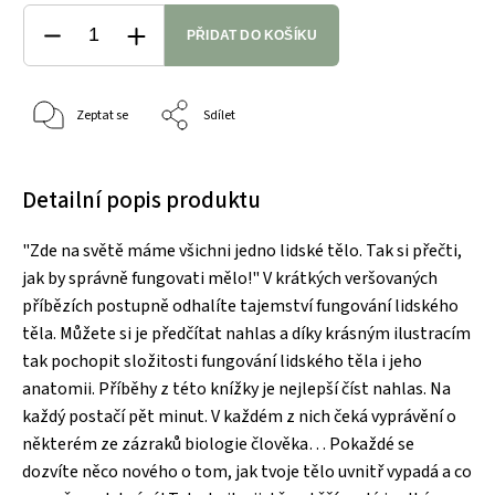
PŘIDAT DO KOŠÍKU
Zeptat se
Sdílet
Detailní popis produktu
"Zde na světě máme všichni jedno lidské tělo. Tak si přečti,
jak by správně fungovati mělo!" V krátkých veršovaných
příbězích postupně odhalíte tajemství fungování lidského
těla. Můžete si je předčítat nahlas a díky krásným ilustracím
tak pochopit složitosti fungování lidského těla i jeho
anatomii. Příběhy z této knížky je nejlepší číst nahlas. Na
každý postačí pět minut. V každém z nich čeká vyprávění o
některém ze zázraků biologie člověka… Pokaždé se
dozvíte něco nového o tom, jak tvoje tělo uvnitř vypadá a co