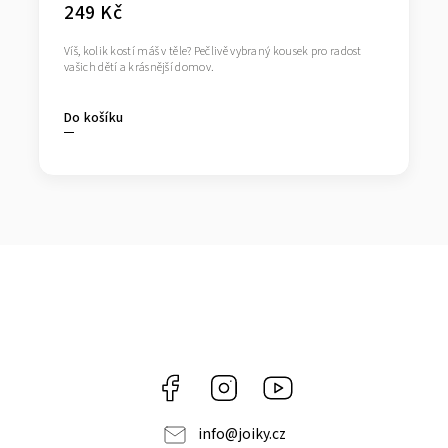
249 Kč
Víš, kolik kostí máš v těle? Pečlivě vybraný kousek pro radost
vašich dětí a krásnější domov.
Do košíku
Facebook
Instagram
https://www.youtube.co
info
@
joiky.cz