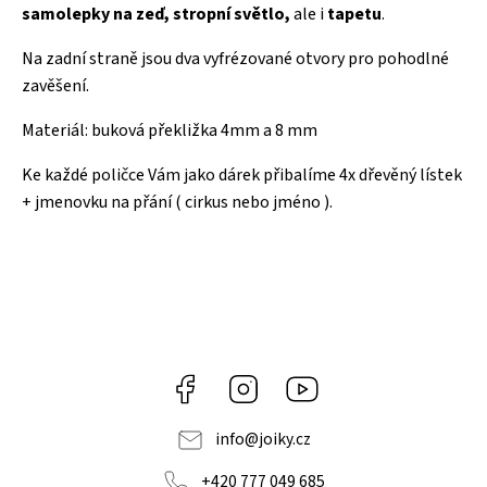
samolepky na zeď, stropní světlo,
ale i
tapetu
.
Na zadní straně jsou dva vyfrézované otvory pro pohodlné
zavěšení.
Materiál: buková překližka 4mm a 8 mm
Ke každé poličce Vám jako dárek přibalíme 4x dřevěný lístek
+ jmenovku na přání ( cirkus nebo jméno ).
Facebook
Instagram
https://www.youtube.co
info
@
joiky.cz
+420 777 049 685