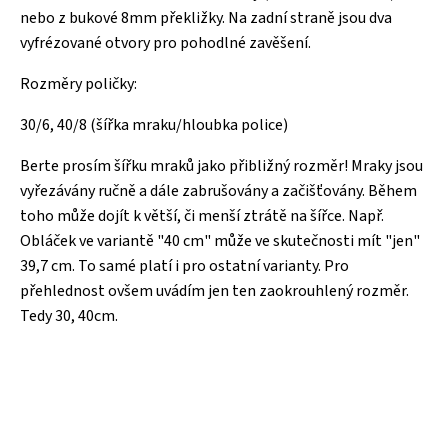
nebo z bukové 8mm překližky. Na zadní straně jsou dva
vyfrézované otvory pro pohodlné zavěšení.
Rozměry poličky:
30/6, 40/8 (šířka mraku/hloubka police)
Berte prosím šířku mraků jako přibližný rozměr! Mraky jsou
vyřezávány ručně a dále zabrušovány a začišťovány. Během
toho může dojít k větší, či menší ztrátě na šířce. Např.
Obláček ve variantě "40 cm" může ve skutečnosti mít "jen"
39,7 cm. To samé platí i pro ostatní varianty. Pro
přehlednost ovšem uvádím jen ten zaokrouhlený rozměr.
Tedy 30, 40cm.