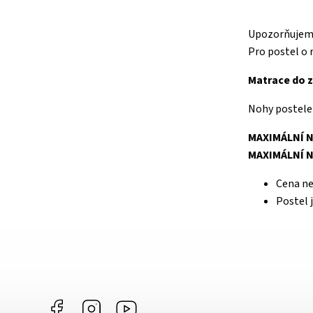
Upozorňujeme,
Pro postel o
Matrace do z
Nohy postele 
MAXIMÁLNÍ N
MAXIMÁLNÍ N
Cena ne
Postel 
Facebook
Instagram
https://www.youtube.com/@Joiky