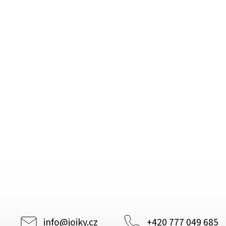
info
@
joiky.cz
+420 777 049 685