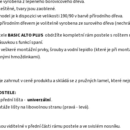
je vyrobena z lepeného borovicového dřeva.
leštěné, tvary jsou zaoblené.
del je k dispozici ve velikosti 190/90 v barvě přírodního dřeva.
 přírodním dřevem je volitelně vyrobena ze surového dřeva (nechr
tele
BASIC ALTO PLUS
obdržíte kompletní rám postele s roštem ma
ásuvkou s funkcí spaní.
 veškeré montážní prvky, šrouby a vodní lepidlo (které je při mont
ěnými hmoždinkami).
e zahrnut v ceně produktu a skládá se z pružných lamel, které ne
OSTELE:
přední lišta -
univerzální
.
že lišty na libovolnou stranu (pravá - levá).
sou viditelné v přední části rámu postele a ve svislém nosníku.