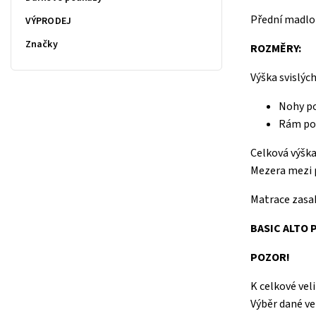
Přední madlo 
VÝPRODEJ
Značky
ROZMĚRY:
Výška svislýc
Nohy po
Rám pos
Celková výška
Mezera mezi p
Matrace zasah
BASIC ALTO 
POZOR!
K celkové vel
Výběr dané v