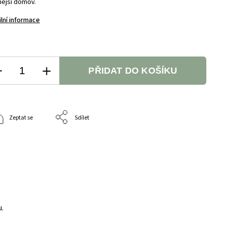
nější domov.
ilní informace
PŘIDAT DO KOŠÍKU
Zeptat se
Sdílet
u.