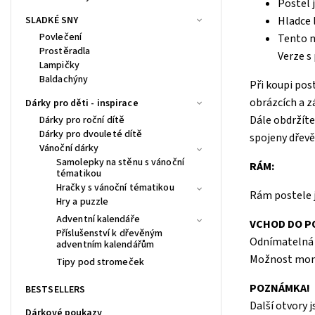
Postel 
SLADKÉ SNY
Hladce 
Povlečení
Tento mo
Prostěradla
Verze s
Lampičky
Baldachýny
Při koupi pos
obrázcích a z
Dárky pro děti - inspirace
Dále obdržíte
Dárky pro roční dítě
Dárky pro dvouleté dítě
spojeny dřev
Vánoční dárky
Samolepky na stěnu s vánoční
RÁM:
tématikou
Hračky s vánoční tématikou
Rám postele j
Hry a puzzle
Adventní kalendáře
VCHOD DO P
Příslušenství k dřevěným
Odnímatelná 
adventním kalendářům
Možnost montá
Tipy pod stromeček
POZNÁMKA!
BESTSELLERS
Další otvory j
Dárkové poukazy