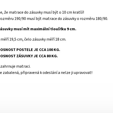
 že matrace do zásuvky musí být o 10 cm kratší!
 rozměru 190/90 musí být matrace do zásuvky o rozměru 180/90.
ásuvky musí mít maximální tloušťku 9 cm.
měří 19,5 cm, čelo zásuvky měří 18 cm.
OSNOST POSTELE JE CCA 100 KG.
OSNOST ZÁSUVKY JE CCA 80 KG.
zahrnuje matraci.
je zabalená, připravená k odeslání a nelze ji upravovat!