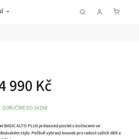
BÍ
NÁBYTEK
SLADKÉ SNY
Dárky pro dě
4 990 Kč
DORUČÍME DO 14 DNÍ
el BASIC ALTO PLUS je klasická postel s bočnicemi ve
dinávském stylu. Pečlivě vybraný kousek pro radost vašich dětí a