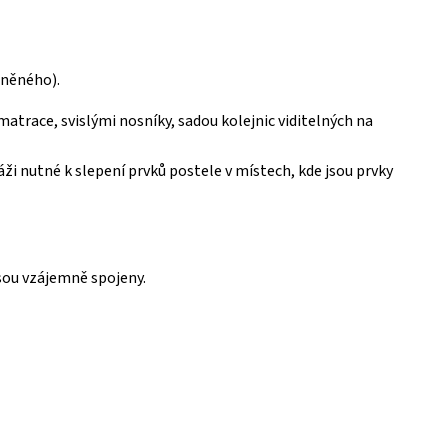
áněného).
trace, svislými nosníky, sadou kolejnic viditelných na
áži nutné k slepení prvků postele v místech, kde jsou prvky
jsou vzájemně spojeny.