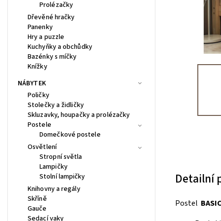
Prolézačky
Dřevěné hračky
Panenky
Hry a puzzle
Kuchyňky a obchůdky
Bazénky s míčky
Knížky
NÁBYTEK
Poličky
Stolečky a židličky
Skluzavky, houpačky a prolézačky
Postele
Domečkové postele
Osvětlení
Stropní světla
Lampičky
Detailní
Stolní lampičky
Knihovny a regály
Skříně
Postel
BASI
Gauče
Sedací vaky