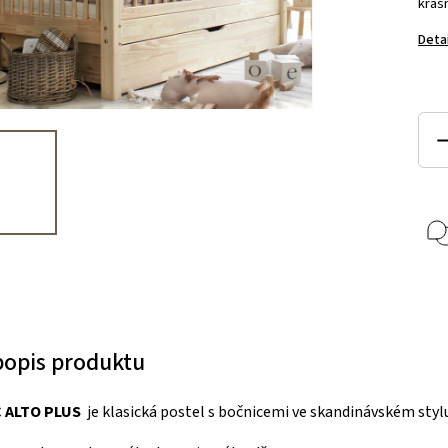
krás
Deta
 popis produktu
C
ALTO PLUS
je klasická postel s bočnicemi ve skandinávském styl