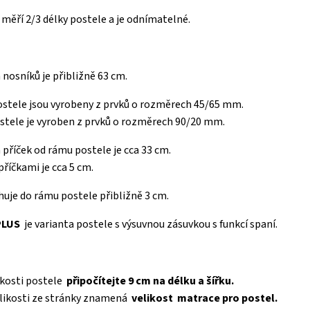
měří 2/3 délky postele a je odnímatelné.
h nosníků je přibližně 63 cm.
stele jsou vyrobeny z prvků o rozměrech 45/65 mm.
tele je vyroben z prvků o rozměrech 90/20 mm.
 příček od rámu postele je cca 33 cm.
říčkami je cca 5 cm.
uje do rámu postele přibližně 3 cm.
PLUS
je varianta postele s výsuvnou zásuvkou s funkcí spaní.
ikosti postele
připočítejte 9 cm na délku a šířku.
elikosti ze stránky znamená
velikost
matrace pro postel.