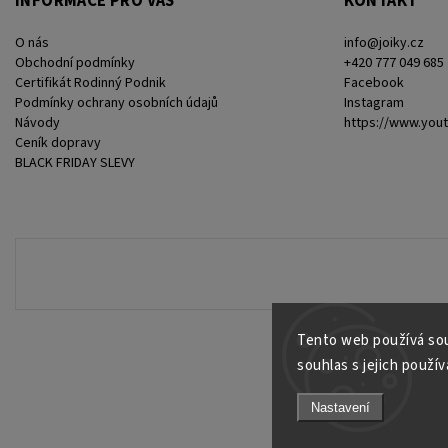
INFORMACE PRO VÁS
KONTAKT
O nás
info
@
joiky.cz
Obchodní podmínky
+420 777 049 685
Certifikát Rodinný Podnik
Facebook
Podmínky ochrany osobních údajů
Instagram
Návody
https://www.you
Ceník dopravy
BLACK FRIDAY SLEVY
Tento web používá sou
souhlas s jejich použív
Nastavení