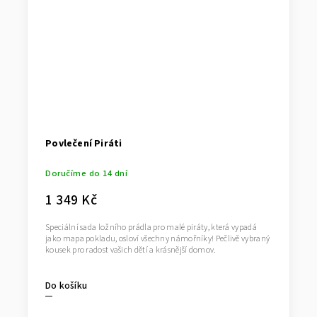
Povlečení Piráti
Doručíme do 14 dní
1 349 Kč
Speciální sada ložního prádla pro malé piráty, která vypadá
jako mapa pokladu, osloví všechny námořníky! Pečlivě vybraný
kousek pro radost vašich dětí a krásnější domov.
Do košíku