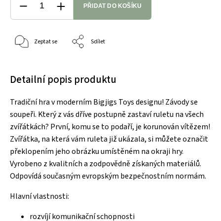
PŘIDAT DO KOŠÍKU
Zeptat se
Sdílet
Detailní popis produktu
Tradiční hra v moderním Bigjigs Toys designu! Závody se
soupeři. Který z vás dříve postupně zastaví ruletu na všech
zvířátkách? První, komu se to podaří, je korunován vítězem!
Zvířátka, na která vám ruleta již ukázala, si můžete označit
překlopením jeho obrázku umístěném na okraji hry.
Vyrobeno z kvalitních a zodpovědně získaných materiálů.
Odpovídá současným evropským bezpečnostním normám.
Hlavní vlastnosti:
rozvíjí komunikační schopnosti