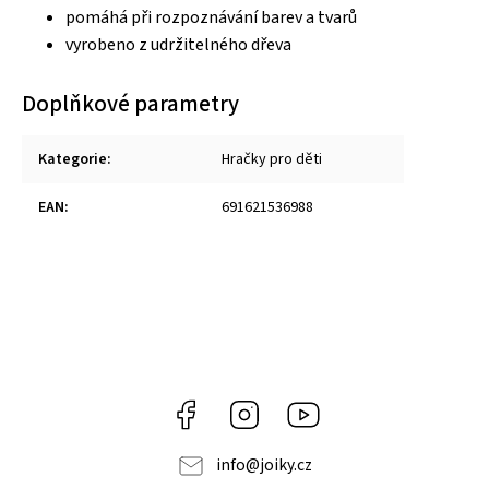
pomáhá při rozpoznávání barev a tvarů
vyrobeno z udržitelného dřeva
Doplňkové parametry
Kategorie
:
Hračky pro děti
EAN
:
691621536988
Facebook
Instagram
https://www.youtube.co
info
@
joiky.cz