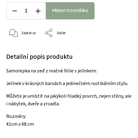
PŘIDAT DO KOŠÍKU
Zeptat se
Sdílet
Detailní popis produktu
Samolepka na zeď z matné fólie s jelínkem.
Jelínek v krásných barvách a jedinečném rustikálním stylu.
Můžete je umístit na jakýkoli hladký povrch, nejen stěny, ale
i nábytek, dveře a zrcadla.
Rozměry:
41cm x 68 cm