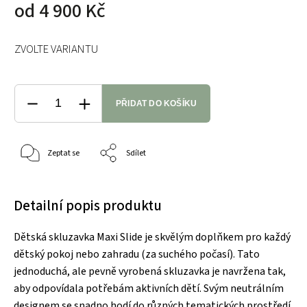
od
4 900 Kč
ZVOLTE VARIANTU
PŘIDAT DO KOŠÍKU
Zeptat se
Sdílet
Detailní popis produktu
Dětská skluzavka Maxi Slide je skvělým doplňkem pro každý
dětský pokoj nebo zahradu (za suchého počasí). Tato
jednoduchá, ale pevně vyrobená skluzavka je navržena tak,
aby odpovídala potřebám aktivních dětí. Svým neutrálním
designem se snadno hodí do různých tematických prostředí