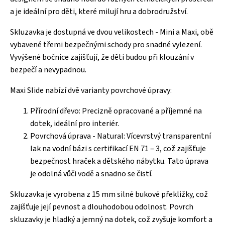
a je ideální pro děti, které milují hru a dobrodružství.
Skluzavka je dostupná ve dvou velikostech - Mini a Maxi, obě
vybavené třemi bezpečnými schody pro snadné vylezení.
Vyvýšené bočnice zajišťují, že děti budou při klouzání v
bezpečí a nevypadnou.
Maxi Slide nabízí dvě varianty povrchové úpravy:
Přírodní dřevo: Precizně opracované a příjemné na
dotek, ideální pro interiér.
Povrchová úprava - Natural: Vícevrstvý transparentní
lak na vodní bázi s certifikací EN 71 – 3, což zajišťuje
bezpečnost hraček a dětského nábytku. Tato úprava
je odolná vůči vodě a snadno se čistí.
Skluzavka je vyrobena z 15 mm silné bukové překližky, což
zajišťuje její pevnost a dlouhodobou odolnost. Povrch
skluzavky je hladký a jemný na dotek, což zvyšuje komfort a