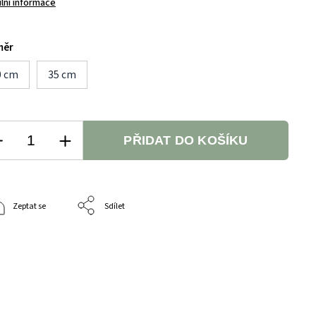
ilní informace
měr
0 cm
35 cm
PŘIDAT DO KOŠÍKU
Zeptat se
Sdílet