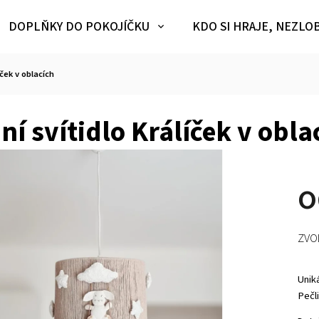
DOPLŇKY DO POKOJÍČKU
KDO SI HRAJE, NEZLO
íček v oblacích
ní svítidlo Králíček v obla
ZVO
Unik
Pečl