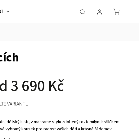
BÍ
NÁBYTEK
SLADKÉ SNY
Dárky pro dě
cích
od
3 690 Kč
LTE VARIANTU
átní dětský lustr, v macrame stylu zdobený roztomilým králíčkem.
ivě vybraný kousek pro radost vašich dětí a krásnější domov.