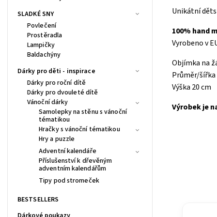
Unikátní děts
SLADKÉ SNY
Povlečení
100% hand m
Prostěradla
Vyrobeno v E
Lampičky
Baldachýny
Objímka na ž
Dárky pro děti - inspirace
Průměr/šířka 
Dárky pro roční dítě
Výška 20 cm
Dárky pro dvouleté dítě
Vánoční dárky
Výrobek je n
Samolepky na stěnu s vánoční
tématikou
Hračky s vánoční tématikou
Hry a puzzle
Adventní kalendáře
Příslušenství k dřevěným
adventním kalendářům
Tipy pod stromeček
BESTSELLERS
Dárkové poukazy