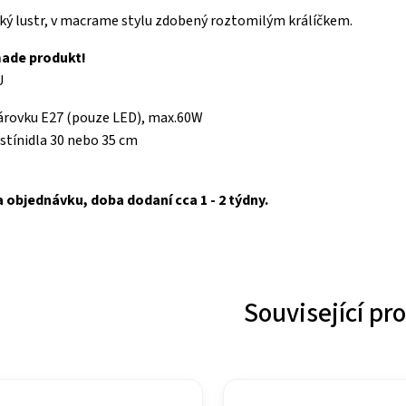
ký lustr, v macrame stylu zdobený roztomilým králíčkem.
ade produkt!
U
árovku E27 (pouze LED), max.60W
stínidla 30 nebo 35 cm
a objednávku, doba dodaní cca 1 - 2 týdny.
Související pr