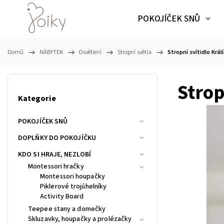
POKOJÍČEK SNŮ
Domů
/
NÁBYTEK
/
Osvětlení
/
Stropní světla
/
Stropní svítidlo Král
Strop
Kategorie
POKOJÍČEK SNŮ
DOPLŇKY DO POKOJÍČKU
KDO SI HRAJE, NEZLOBÍ
Montessori hračky
Montessori houpačky
Piklerové trojúhelníky
Activity Board
Teepee stany a domečky
Skluzavky, houpačky a prolézačky