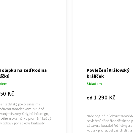
olepka na zeď Rodina
Povlečení Královský
líčků
králíček
adem
Skladem
150 Kč
1 290 Kč
od
ěňte dětský pokoj s našimi
nečnými samolepkami s ručně
vanými vzory! Originální design,
Naše originální oboustranné d
ý během okamžiku promění každý
povlečení přináší do dětského 
ý pokoj v pohádkové království.
zábavu a kouzlo! Pečlivě vybr
kousek pro radost vašich dětí a