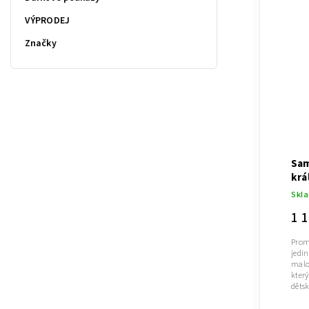
VÝPRODEJ
Značky
Sam
krá
Skl
1 
Prom
jedi
malo
kter
dětsk