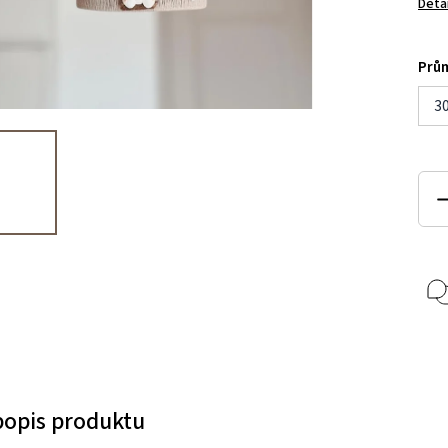
Deta
Prů
3
 popis produktu