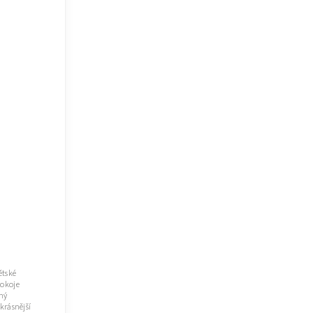
ětské
pokoje
aný
 krásnější