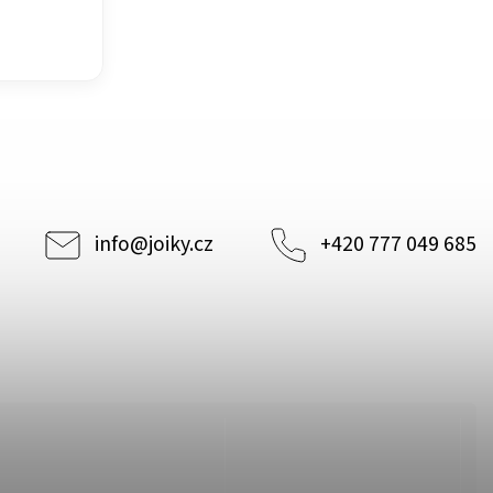
info
@
joiky.cz
+420 777 049 685