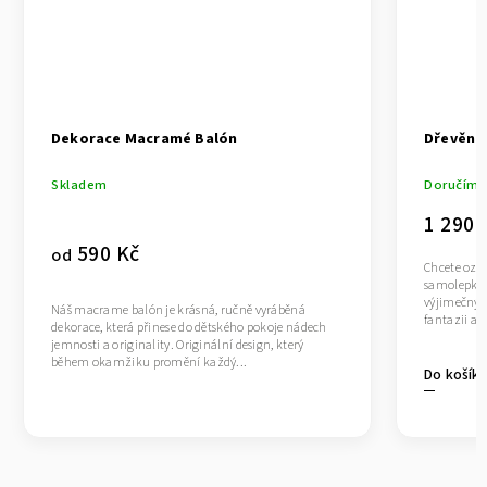
Dekorace Macramé Balón
Dřevěná
Skladem
Doručíme 
1 290 
590 Kč
od
Chcete ozdo
samolepkám 
výjimečný? 
Náš macrame balón je krásná, ručně vyráběná
fantazii a 
dekorace, která přinese do dětského pokoje nádech
jemnosti a originality. Originální design, který
během okamžiku promění každý...
Do košík