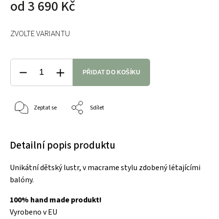
od
3 690 Kč
ZVOLTE VARIANTU
PŘIDAT DO KOŠÍKU
Zeptat se
Sdílet
Detailní popis produktu
Unikátní dětský lustr, v macrame stylu zdobený létajícími
balóny.
100% hand made produkt!
Vyrobeno v EU