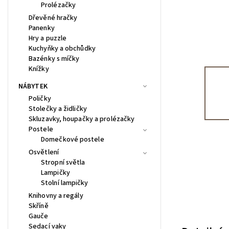
Prolézačky
Dřevěné hračky
Panenky
Hry a puzzle
Kuchyňky a obchůdky
Bazénky s míčky
Knížky
NÁBYTEK
Poličky
Stolečky a židličky
Skluzavky, houpačky a prolézačky
Postele
Domečkové postele
Osvětlení
Stropní světla
Lampičky
Stolní lampičky
Knihovny a regály
Skříně
Gauče
Sedací vaky