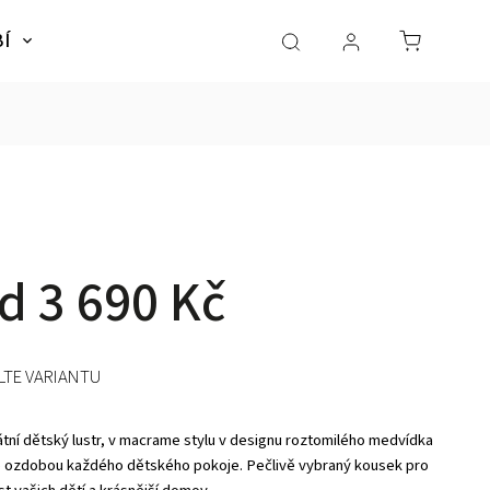
BÍ
NÁBYTEK
SLADKÉ SNY
Dárky pro dě
od
3 690 Kč
LTE VARIANTU
átní dětský lustr, v macrame stylu v designu roztomilého medvídka
 ozdobou každého dětského pokoje. Pečlivě vybraný kousek pro