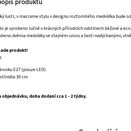
 popis produktu
ský lustr, v macrame stylu v designu roztomilého medvídka bude 
dlo je vyrobeno ručně v krásných přírodních odstínech béžové a ecru
zdobeno dvěma medvídky ve stejném vzoru a šesti nadýchanými, vl
ade produkt!
.
árovku E27 (pouze LED)
stínidla 30 cm
a objednávku, doba dodaní cca 1 - 2 týdny.