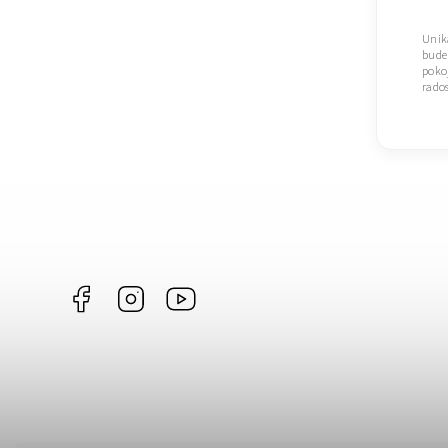
Uniká
bude
pokoj
rados
Facebook
Instagram
https://www.youtube.com/@Joiky