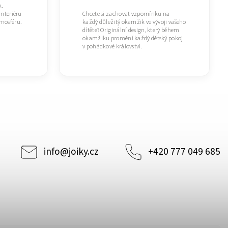
k.
Chcete si zachovat vzpomínku na
interiéru
každý důležitý okamžik ve vývoji vašeho
tmosféru.
dítěte? Originální design, který během
okamžiku promění každý dětský pokoj
v pohádkové království.
info
@
joiky.cz
+420 777 049 685