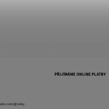
PŘIJÍMÁME ONLINE PLATBY
tube.com/@Joiky