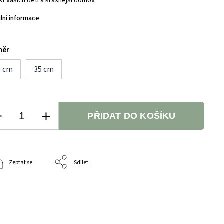
t vašich dětí a krásnější domov.
ilní informace
měr
0 cm
35 cm
PŘIDAT DO KOŠÍKU
Zeptat se
Sdílet