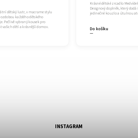
Krásné dětské zrcadlo Medvíde
Designový doplněk, který dodá 
tní dětský lustr, v macrame stylu
jedinečné kouzlo a útulnou a
 ozdobou každého dětského
e. Pečlivě vybraný kousek pro
t vašich dětí a krásnější domov.
Do košíku
INSTAGRAM