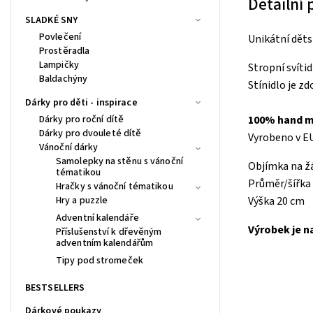
Detailní
SLADKÉ SNY
Povlečení
Unikátní dět
Prostěradla
Lampičky
Stropní svíti
Baldachýny
Stínidlo je 
Dárky pro děti - inspirace
Dárky pro roční dítě
100% hand m
Dárky pro dvouleté dítě
Vyrobeno v EU
Vánoční dárky
Samolepky na stěnu s vánoční
Objímka na ž
tématikou
Průměr/šířka 
Hračky s vánoční tématikou
Hry a puzzle
Výška 20 cm
Adventní kalendáře
Výrobek je n
Příslušenství k dřevěným
adventním kalendářům
Tipy pod stromeček
BESTSELLERS
Dárkové poukazy