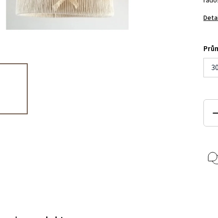
rados
Deta
Prů
3