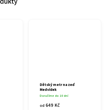
odukty
Dětský metr na zeď
Medvídek
Doručíme do 10 dní
649 Kč
od