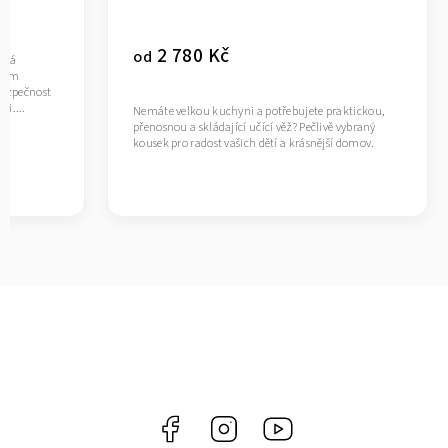
2 780 Kč
od
ňská
ktem
ezpečnost
ni....
Nemáte velkou kuchyni a potřebujete praktickou,
přenosnou a skládající učící věž? Pečlivě vybraný
kousek pro radost vašich dětí a krásnější domov.
Facebook
Instagram
https://www.youtube.co