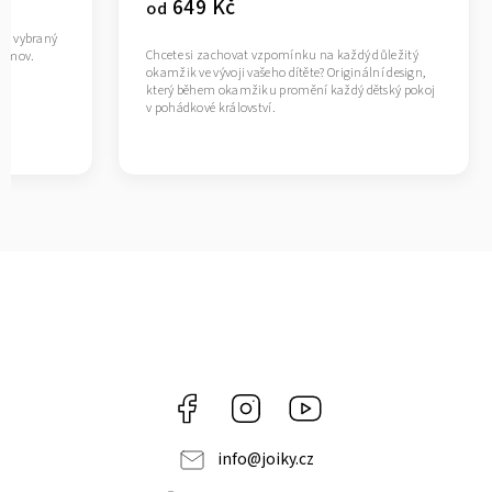
649 Kč
od
ivě vybraný
Chcete si zachovat vzpomínku na každý důležitý
 domov.
okamžik ve vývoji vašeho dítěte? Originální design,
který během okamžiku promění každý dětský pokoj
v pohádkové království.
Facebook
Instagram
https://www.youtube.co
info
@
joiky.cz