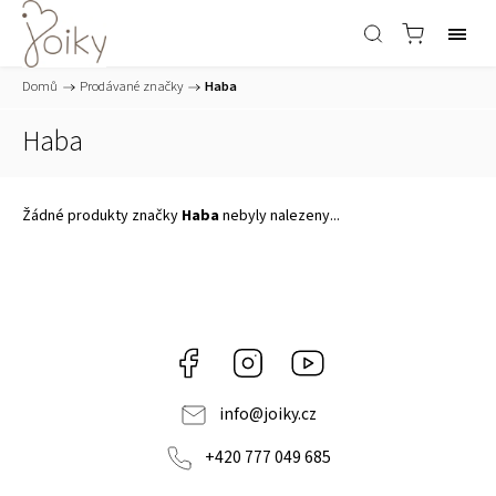
Domů
/
Prodávané značky
/
Haba
Haba
Žádné produkty značky
Haba
nebyly nalezeny...
Facebook
Instagram
https://www.youtube.co
info
@
joiky.cz
+420 777 049 685