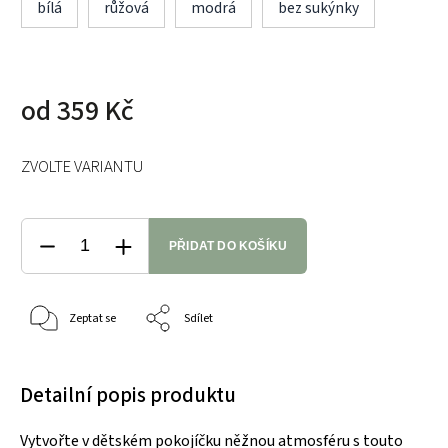
bílá
růžová
modrá
bez sukýnky
od
359 Kč
ZVOLTE VARIANTU
PŘIDAT DO KOŠÍKU
Zeptat se
Sdílet
Detailní popis produktu
Vytvořte v dětském pokojíčku něžnou atmosféru s touto