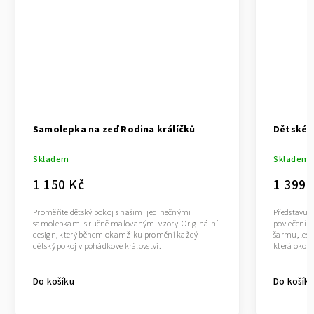
Samolepka na zeď Rodina králíčků
Dětské p
Skladem
Skladem
1 150 Kč
1 399 
Proměňte dětský pokoj s našimi jedinečnými
Představuje
samolepkami s ručně malovanými vzory! Originální
povlečení 
design, který během okamžiku promění každý
šarmu, les
dětský pokoj v pohádkové království.
která okouz
Do košíku
Do košík