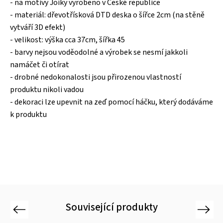
- na motivy Joiky vyrobeno v České republice
- materiál: dřevotřísková DTD deska o šířce 2cm (na stěně
vytváří 3D efekt)
- velikost: výška cca 37cm, šířka 45
- barvy nejsou voděodolné a výrobek se nesmí jakkoli
namáčet či otírat
- drobné nedokonalosti jsou přirozenou vlastností
produktu nikoli vadou
- dekoraci lze upevnit na zeď pomocí háčku, který dodáváme
k produktu
Související produkty
Previous
Next