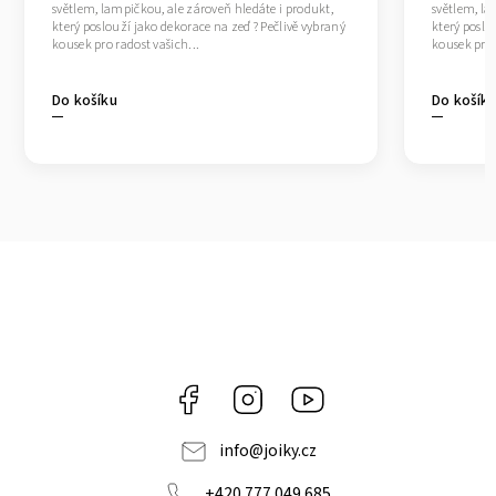
světlem, lampičkou, ale zároveň hledáte i produkt,
světlem, la
který poslouží jako dekorace na zeď ? Pečlivě vybraný
který poslo
kousek pro radost vašich...
kousek pro 
Do košíku
Do košík
Facebook
Instagram
https://www.youtube.co
info
@
joiky.cz
+420 777 049 685