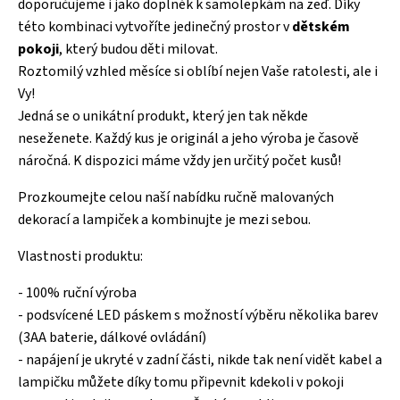
doporučujeme i jako doplněk k samolepkám na zeď. Díky
této kombinaci vytvoříte jedinečný prostor v
dětském
pokoji
, který budou děti milovat.
Roztomilý vzhled měsíce si oblíbí nejen Vaše ratolesti, ale i
Vy!
Jedná se o unikátní produkt, který jen tak někde
neseženete. Každý kus je originál a jeho výroba je časově
náročná. K dispozici máme vždy jen určitý počet kusů!
Prozkoumejte celou naší nabídku ručně malovaných
dekorací a lampiček a kombinujte je mezi sebou.
Vlastnosti produktu:
- 100% ruční výroba
- podsvícené LED páskem s možností výběru několika barev
(3AA baterie, dálkové ovládání)
- napájení je ukryté v zadní části, nikde tak není vidět kabel a
lampičku můžete díky tomu připevnit kdekoli v pokoji