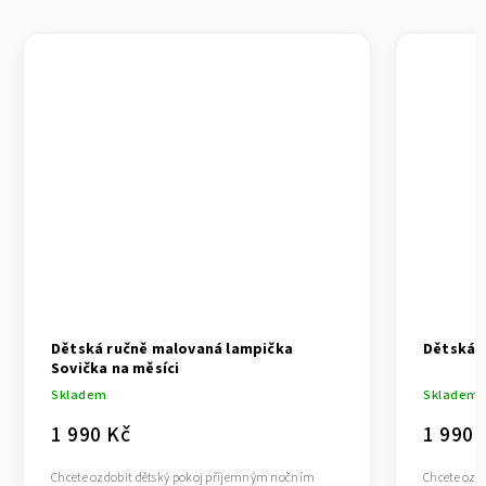
Dětská ručně malovaná lampička
Dětská 
Sovička na měsíci
Skladem
Skladem
1 990 Kč
1 990 
Chcete ozdobit dětský pokoj příjemným nočním
Chcete ozd