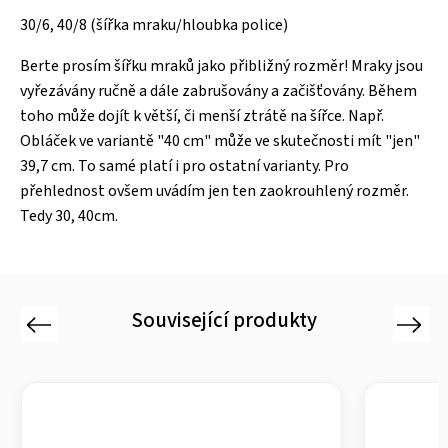
30/6, 40/8 (šířka mraku/hloubka police)
Berte prosím šířku mraků jako přibližný rozměr! Mraky jsou
vyřezávány ručně a dále zabrušovány a začišťovány. Během
toho může dojít k větší, či menší ztrátě na šířce. Např.
Obláček ve variantě "40 cm" může ve skutečnosti mít "jen"
39,7 cm. To samé platí i pro ostatní varianty. Pro
přehlednost ovšem uvádím jen ten zaokrouhlený rozměr.
Tedy 30, 40cm.
Související produkty
Previous
Next