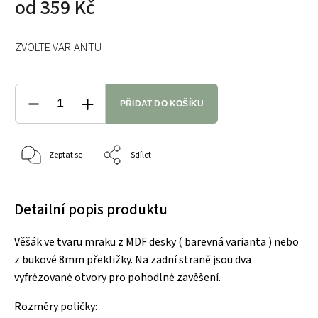
od
359 Kč
ZVOLTE VARIANTU
PŘIDAT DO KOŠÍKU
Zeptat se
Sdílet
Detailní popis produktu
Věšák ve tvaru mraku z MDF desky ( barevná varianta ) nebo
z bukové 8mm překližky. Na zadní straně jsou dva
vyfrézované otvory pro pohodlné zavěšení.
Rozměry poličky: