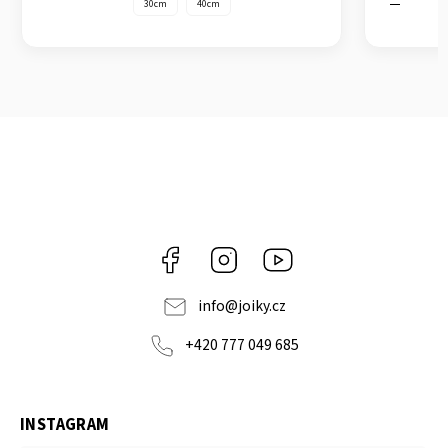
0cm
Facebook
Instagram
https://www.youtube.co
info
@
joiky.cz
+420 777 049 685
INSTAGRAM