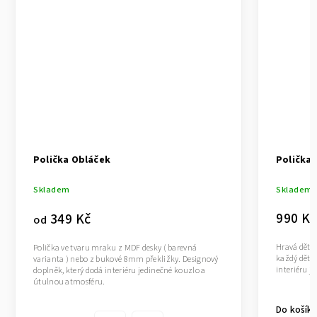
Polička s věšáčky Slon
Skladem
990 Kč
Hravá dětská polička ve tvaru slona dokonale ozdob
esky ( barevná
každý dětský pokoj. Designový doplněk, který dodá
překližky. Designový
interiéru jedinečné kouzlo a útulnou atmosféru.
edinečné kouzlo a
Do košíku